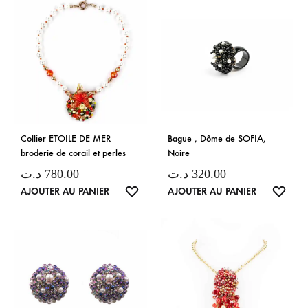
Collier ETOILE DE MER
Bague , Dôme de SOFIA,
broderie de corail et perles
Noire
د.ت
780.00
د.ت
320.00
LISTE
LISTE
AJOUTER AU PANIER
AJOUTER AU PANIER
DE
DE
SOUHAITS
SOUH