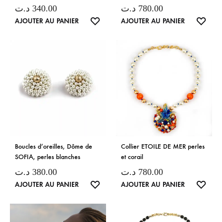
د.ت
340.00
د.ت
780.00
LISTE
LISTE
AJOUTER AU PANIER
AJOUTER AU PANIER
DE
DE
SOUHAITS
SOUH
Boucles d’oreilles, Dôme de
Collier ETOILE DE MER perles
SOFIA, perles blanches
et corail
د.ت
380.00
د.ت
780.00
LISTE
LISTE
AJOUTER AU PANIER
AJOUTER AU PANIER
DE
DE
SOUHAITS
SOUH