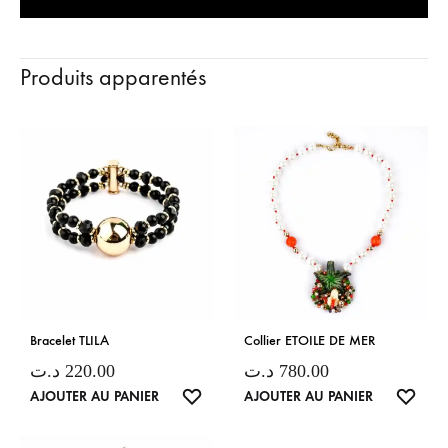
Produits apparentés
Bracelet TLILA
Collier ETOILE DE MER
د.ت
220.00
د.ت
780.00
LISTE
LISTE
AJOUTER AU PANIER
AJOUTER AU PANIER
DE
DE
SOUHAITS
SOUH