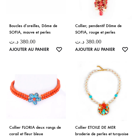
Boucles d’oreilles, Dôme de
Collier, pendentif Dôme de
SOFIA, mauve et perles
SOFIA, rouge et perles
د.ت
380.00
د.ت
380.00
LISTE
LISTE
AJOUTER AU PANIER
AJOUTER AU PANIER
DE
DE
SOUHAITS
SOUH
Collier FLORIA deux rangs de
Collier ETOILE DE MER
corail et fleur bleue
broderie de perles et turquoise