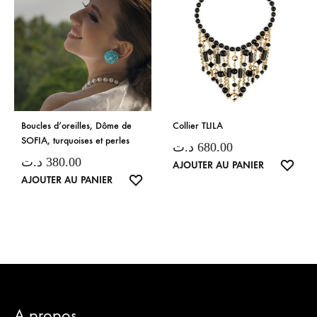
Boucles d’oreilles, Dôme de
Collier TLILA
SOFIA, turquoises et perles
د.ت
680.00
د.ت
380.00
LISTE
AJOUTER AU PANIER
LISTE
AJOUTER AU PANIER
DE
DE
SOUH
SOUHAITS
A propos