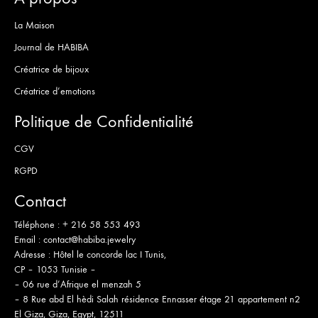
La Maison
Journal de HABIBA
Créatrice de bijoux
Créatrice d’emotions
Politique de Confidentialité
CGV
RGPD
Contact
Téléphone :
+ 216 58 553 493
Email :
contact@habiba.jewelry
Adresse :
Hôtel le concorde lac I Tunis,
CP – 1053 Tunisie –
– 06 rue d’Afrique el menzah 5
– 8 Rue abd El hèdi Salah résidence Ennasser étage 21 appartement n2
El Giza, Giza, Egypt, 12511