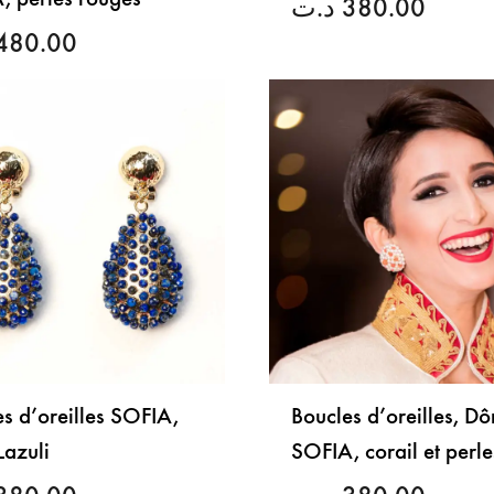
د.ت
380.00
480.00
LISTE
DE
SOUHAITS
s d’oreilles SOFIA,
Boucles d’oreilles, D
Lazuli
SOFIA, corail et perle