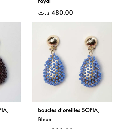
royal
د.ت
480.00
LISTE
LISTE
DE
DE
SOUHAITS
SOUHAITS
FIA,
boucles d’oreilles SOFIA,
Bleue