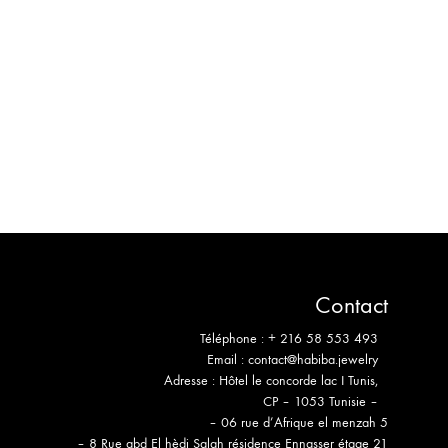
LISTE
LISTE
DE
DE
SOUHAITS
SOUHAITS
Contact
Téléphone :
+ 216 58 553 493
Email :
contact@habiba.jewelry
Adresse :
Hôtel le concorde lac I Tunis,
CP – 1053 Tunisie –
– 06 rue d’Afrique el menzah 5
– 8 Rue abd El hèdi Salah résidence Ennasser étage 21