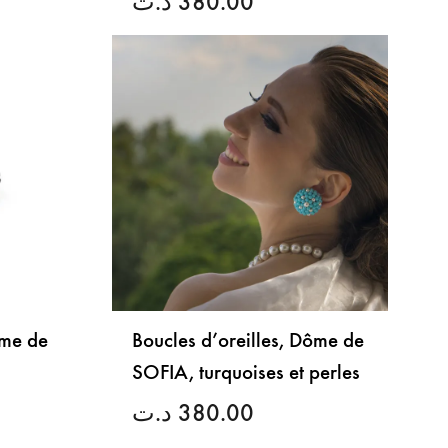
د.ت
380.00
LISTE
LISTE
DE
DE
SOUHAITS
SOUHAITS
ôme de
Boucles d’oreilles, Dôme de
SOFIA, turquoises et perles
د.ت
380.00