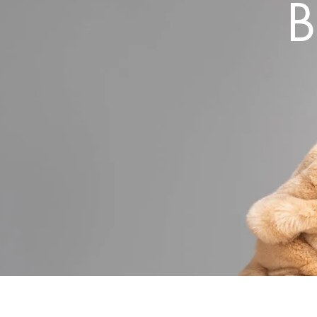
B
FLORIA
DAHLIA
ETOILE DE MER