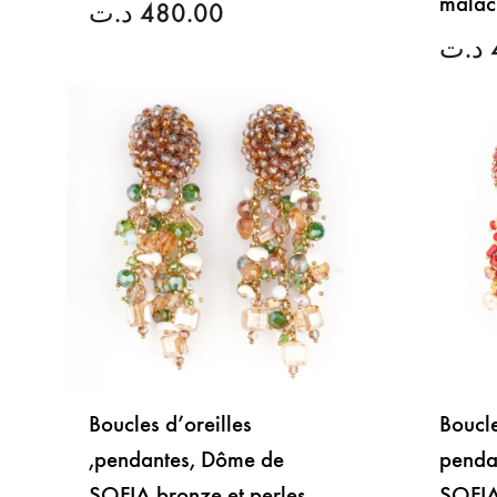
malac
د.ت
480.00
د.ت
LISTE
DE
SOUHAITS
Boucles d’oreilles
Boucle
,pendantes, Dôme de
penda
SOFIA bronze et perles
SOFIA