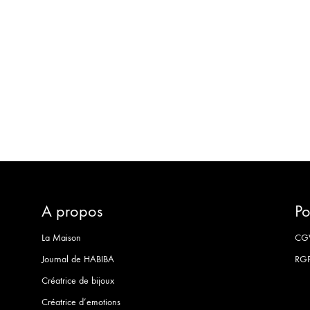
LISTE
DE
SOUHAITS
A propos
Po
La Maison
CG
Journal de HABIBA
RG
Créatrice de bijoux
Créatrice d’emotions