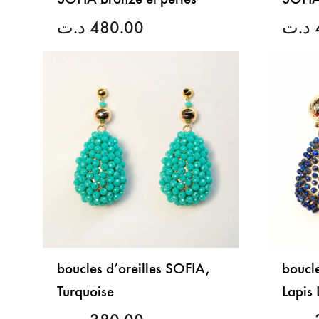
د.ت
480.00
د.ت
LISTE
DE
SOUHAITS
boucles d’oreilles SOFIA,
boucle
Turquoise
Lapis 