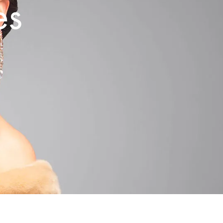
es
KHOMSSA
CORALIA
AFRICANA
LUNEA
VENEZIA
IRA