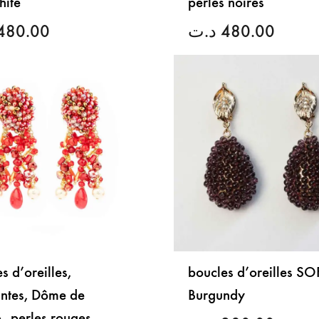
hite
perles noires
480.00
د.ت
480.00
LISTE
DE
SOUHAITS
s d’oreilles,
boucles d’oreilles SO
ntes, Dôme de
Burgundy
, perles rouges