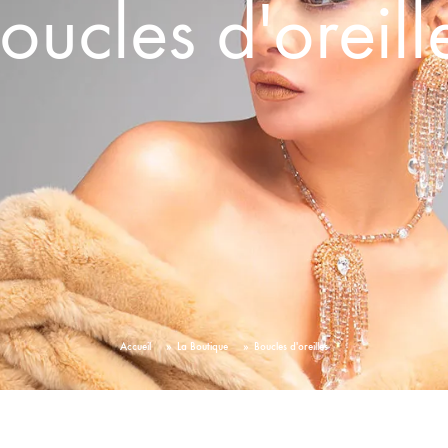
oucles d'oreill
POMPONA
AGATE
MOMENT AVEC SARRAH
NOELLA
YARA
POUR LUI
L
LES INTEMPORELS
Accueil
»
La Boutique
»
Boucles d'oreilles
ENFILIA