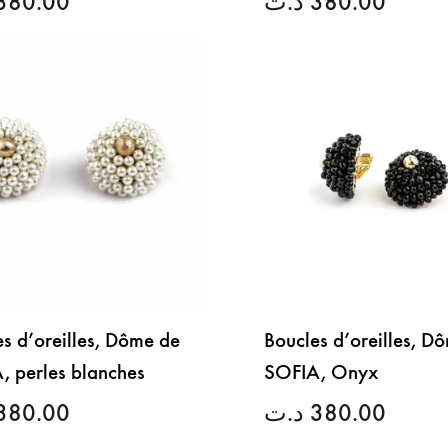
380.00
د.ت
380.00
LISTE
DE
SOUHAITS
s d’oreilles, Dôme de
Boucles d’oreilles, D
, perles blanches
SOFIA, Onyx
380.00
د.ت
380.00