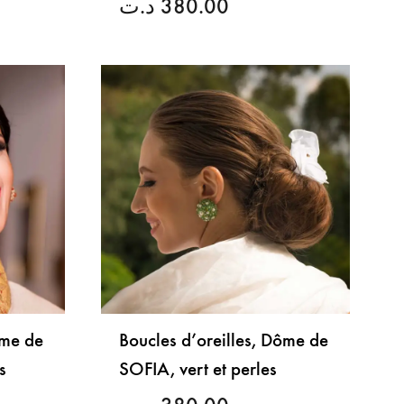
د.ت
380.00
LISTE
LISTE
DE
DE
SOUHAITS
SOUHAITS
ôme de
Boucles d’oreilles, Dôme de
s
SOFIA, vert et perles