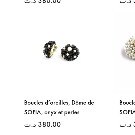
د.ت
380.00
د.ت
LISTE
DE
SOUHAITS
Boucles d’oreilles, Dôme de
Boucle
SOFIA, onyx et perles
SOFIA
د.ت
380.00
د.ت