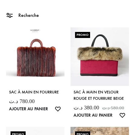
Recherche
PROMO
SAC À MAIN EN FOURRURE
SAC À MAIN EN VELOUR
ROUGE ET FOURRURE BEIGE
د.ت
780.00
د.ت
380.00
د.ت
580.00
LISTE
AJOUTER AU PANIER
LISTE
AJOUTER AU PANIER
DE
DE
SOUHAITS
SOUH
PROMO
PROMO