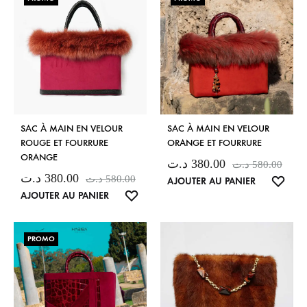
SAC À MAIN EN VELOUR
SAC À MAIN EN VELOUR
ROUGE ET FOURRURE
ORANGE ET FOURRURE
ORANGE
د.ت
380.00
د.ت
580.00
د.ت
380.00
د.ت
580.00
LISTE
AJOUTER AU PANIER
LISTE
AJOUTER AU PANIER
DE
DE
SOUH
SOUHAITS
PROMO