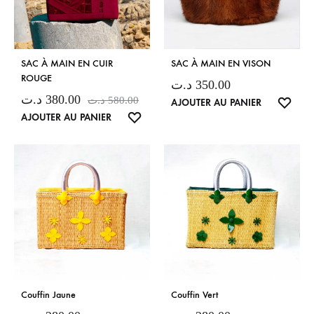
SAC À MAIN EN CUIR
SAC À MAIN EN VISON
ROUGE
د.ت
350.00
د.ت
380.00
د.ت
580.00
LISTE
AJOUTER AU PANIER
LISTE
AJOUTER AU PANIER
DE
DE
SOUH
SOUHAITS
Couffin Jaune
Couffin Vert