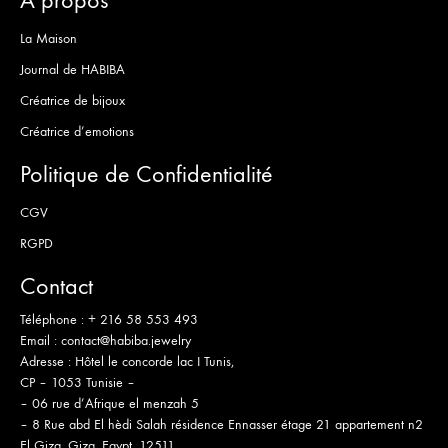
La Maison
Journal de HABIBA
Créatrice de bijoux
Créatrice d’emotions
Politique de Confidentialité
CGV
RGPD
Contact
Téléphone :
+ 216 58 553 493
Email :
contact@habiba.jewelry
Adresse :
Hôtel le concorde lac I Tunis,
CP – 1053 Tunisie –
– 06 rue d’Afrique el menzah 5
– 8 Rue abd El hèdi Salah résidence Ennasser étage 21 appartement n2
El Giza, Giza, Egypt, 12511