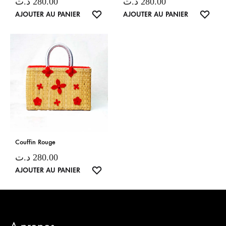
د.ت
280.00
د.ت
280.00
LISTE
LISTE
AJOUTER AU PANIER
AJOUTER AU PANIER
DE
DE
SOUHAITS
SOUH
Couffin Rouge
د.ت
280.00
LISTE
AJOUTER AU PANIER
DE
SOUHAITS
A propos