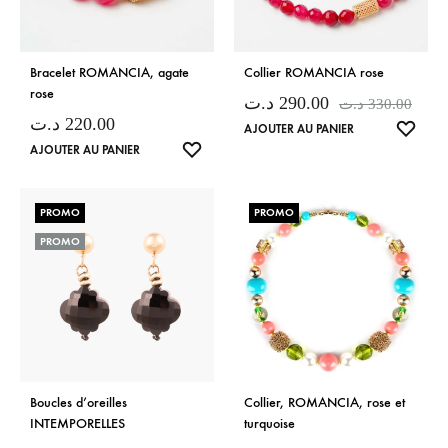
Bracelet ROMANCIA, agate
Collier ROMANCIA rose
rose
د.ت
290.00
د.ت
330.00
د.ت
220.00
LISTE
AJOUTER AU PANIER
LISTE
AJOUTER AU PANIER
DE
DE
SOUH
SOUHAITS
PROMO
PROMO
PROMO
Boucles d’oreilles
Collier, ROMANCIA, rose et
INTEMPORELLES
turquoise