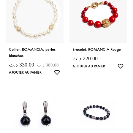
Collier, ROMANCIA, perles
Bracelet, ROMANCIA Rouge
blanches
د.ت
220.00
د.ت
330.00
د.ت
380.00
LISTE
AJOUTER AU PANIER
LISTE
AJOUTER AU PANIER
DE
DE
SOUH
SOUHAITS