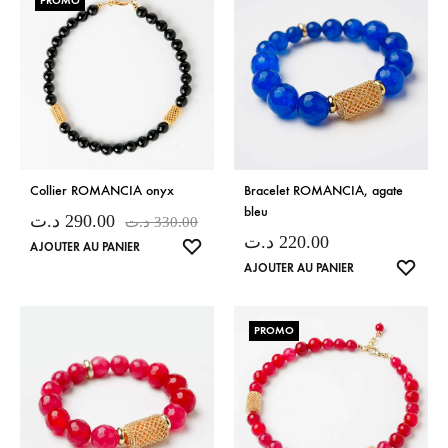
PROMO
Collier ROMANCIA onyx
Bracelet ROMANCIA, agate
bleu
د.ت
290.00
د.ت
330.00
د.ت
220.00
LISTE
AJOUTER AU PANIER
LISTE
DE
AJOUTER AU PANIER
DE
SOUHAITS
SOUH
PROMO