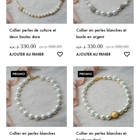
Collier perles de culture et
Collier en perles blanches et
deux boules dore
boule en argent
د.ت
330.00
د.ت
330.00
د.ت
380.00
د.ت
380.00
LISTE
LISTE
AJOUTER AU PANIER
AJOUTER AU PANIER
DE
DE
SOUHAITS
SOUH
PROMO
PROMO
Collier en perles blanches
Collier en perles blanches et
boule en doré