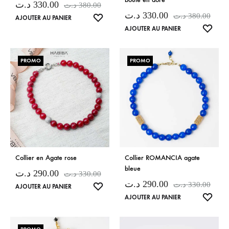
د.ت
330.00
د.ت
380.00
د.ت
330.00
د.ت
380.00
LISTE
AJOUTER AU PANIER
LISTE
DE
AJOUTER AU PANIER
DE
SOUHAITS
SOUH
PROMO
PROMO
Collier en Agate rose
Collier ROMANCIA agate
bleue
د.ت
290.00
د.ت
330.00
د.ت
290.00
د.ت
330.00
LISTE
AJOUTER AU PANIER
LISTE
DE
AJOUTER AU PANIER
DE
SOUHAITS
SOUH