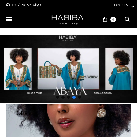
+216 58553493
LANGUES
Panier
0
Reche
Colliers