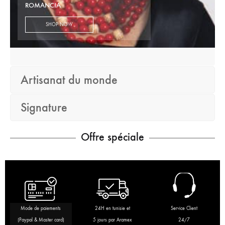
ROMANCIA
SHOP NOW
Artisanat du monde
Signature
Offre spéciale
Mode de paiements
24H en tunisie et
Service Client
(Paypal & Master card)
5 jours par Aramex
24/7