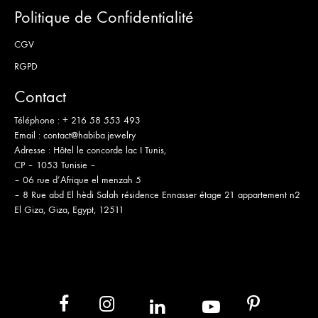
Politique de Confidentialité
CGV
RGPD
Contact
Téléphone :
+ 216 58 553 493
Email :
contact@habiba.jewelry
Adresse :
Hôtel le concorde lac I Tunis,
CP – 1053 Tunisie –
– 06 rue d’Afrique el menzah 5
– 8 Rue abd El hèdi Salah résidence Ennasser étage 21 appartement n2
El Giza, Giza, Egypt, 12511
in
yb
fb
ins
pt