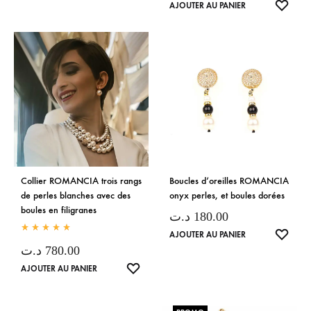
LISTE
DE
AJOUTER AU PANIER
DE
SOUHAITS
SOUH
Collier ROMANCIA trois rangs
Boucles d’oreilles ROMANCIA
de perles blanches avec des
onyx perles, et boules dorées
boules en filigranes
د.ت
180.00
LISTE
AJOUTER AU PANIER
Rated
5.00
de 5
د.ت
780.00
DE
SOUH
LISTE
AJOUTER AU PANIER
DE
SOUHAITS