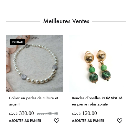
Meilleures Ventes
PROMO
Collier en perles de culture et
Boucles d’oreilles ROMANCIA
argent
en pierre rubis zoisite
د.ت
330.00
د.ت
120.00
د.ت
380.00
LISTE
LISTE
AJOUTER AU PANIER
AJOUTER AU PANIER
DE
DE