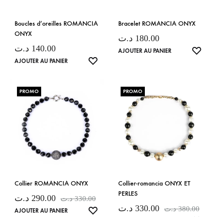
Boucles d’oreilles ROMANCIA
Bracelet ROMANCIA ONYX
ONYX
د.ت
180.00
د.ت
140.00
LISTE
AJOUTER AU PANIER
LISTE
AJOUTER AU PANIER
DE
DE
SOUH
SOUHAITS
PROMO
PROMO
Collier ROMANCIA ONYX
Collier-romancia ONYX ET
PERLES
د.ت
290.00
د.ت
330.00
د.ت
330.00
د.ت
380.00
LISTE
AJOUTER AU PANIER