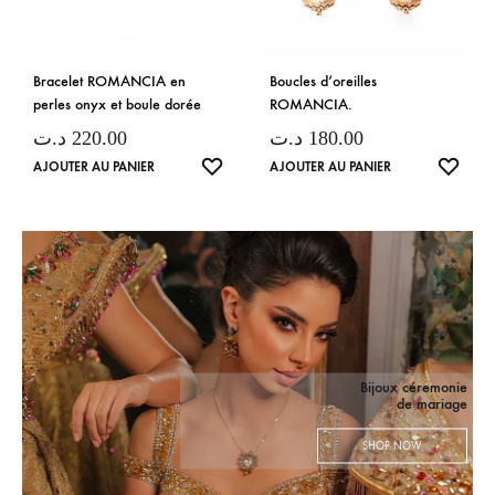
Bracelet ROMANCIA en
Boucles d’oreilles
perles onyx et boule dorée
ROMANCIA.
د.ت
220.00
د.ت
180.00
LISTE
LISTE
AJOUTER AU PANIER
AJOUTER AU PANIER
DE
DE
SOUHAITS
SOUH
Bijoux céremonie
de mariage
SHOP NOW