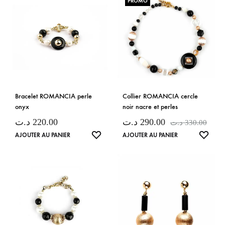
PROMO
Bracelet ROMANCIA perle
Collier ROMANCIA cercle
onyx
noir nacre et perles
د.ت
220.00
د.ت
290.00
د.ت
330.00
LISTE
LISTE
AJOUTER AU PANIER
AJOUTER AU PANIER
DE
DE
SOUHAITS
SOUH