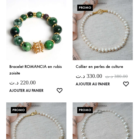
SOUHAITS
SOUH
PROMO
Bracelet ROMANCIA en rubis
Collier en perles de culture
zoisite
د.ت
330.00
د.ت
380.00
د.ت
220.00
LISTE
AJOUTER AU PANIER
LISTE
AJOUTER AU PANIER
DE
DE
SOUH
SOUHAITS
PROMO
PROMO