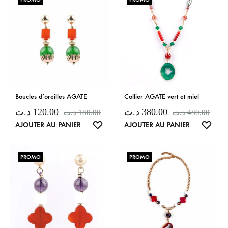
Boucles d’oreilles AGATE
Collier AGATE vert et miel
د.ت
120.00
د.ت
380.00
د.ت
180.00
د.ت
480.00
LISTE
LISTE
AJOUTER AU PANIER
AJOUTER AU PANIER
DE
DE
SOUHAITS
SOUH
PROMO
PROMO