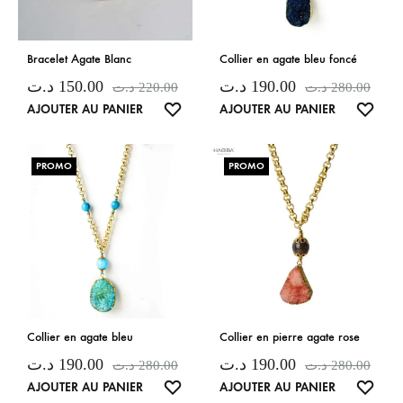
Bracelet Agate Blanc
Collier en agate bleu foncé
د.ت
150.00
د.ت
190.00
د.ت
220.00
د.ت
280.00
LISTE
LISTE
AJOUTER AU PANIER
AJOUTER AU PANIER
DE
DE
SOUHAITS
SOUH
PROMO
PROMO
Collier en agate bleu
Collier en pierre agate rose
د.ت
190.00
د.ت
190.00
د.ت
280.00
د.ت
280.00
LISTE
LISTE
AJOUTER AU PANIER
AJOUTER AU PANIER