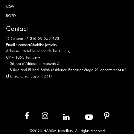
CGV
RGPD
Contact
Téléphone :
+ 216 58 553 493
Email :
contact@habiba.jewelry
Adresse :
Hôtel le concorde lac I Tunis,
CP – 1053 Tunisie –
– 06 rue d’Afrique el menzah 5
– 8 Rue abd El hèdi Salah résidence Ennasser étage 21 appartement n2
El Giza, Giza, Egypt, 12511
in
yb
fb
ins
pt
©2020 HABIBA Jewellery. All rights reserved