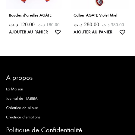
Boucles d’oreilles AGATE
Collier AGATE Violet Miel
د.ت
120.00
د.ت
280.00
د.ت
180.00
د.ت
380.00
LISTE
LISTE
AJOUTER AU PANIER
AJOUTER AU PANIER
DE
DE
SOUHAITS
SOUH
A propos
La Maison
Journal de HABIBA
Créatrice de bijoux
Créatrice d’emotions
Politique de Confidentialité