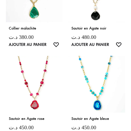
Collier malachite
Sautoir en Agate noir
د.ت
380.00
د.ت
480.00
LISTE
LISTE
AJOUTER AU PANIER
AJOUTER AU PANIER
DE
DE
SOUHAITS
SOUH
Sautoir en Agate rose
Sautoir en Agate bleue
د.ت
450.00
د.ت
450.00