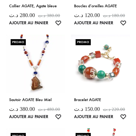
Collier AGATE, Agate bleue
Boucles d’oreilles AGATE
د.ت
280.00
د.ت
120.00
د.ت
380.00
د.ت
180.00
LISTE
LISTE
AJOUTER AU PANIER
AJOUTER AU PANIER
DE
DE
SOUHAITS
SOUH
PROMO
PROMO
Sautoir AGATE Bleu Miel
Bracelet AGATE
د.ت
380.00
د.ت
150.00
د.ت
480.00
د.ت
220.00
LISTE
LISTE
AJOUTER AU PANIER
AJOUTER AU PANIER
DE
DE
SOUHAITS
SOUH
PROMO
PROMO