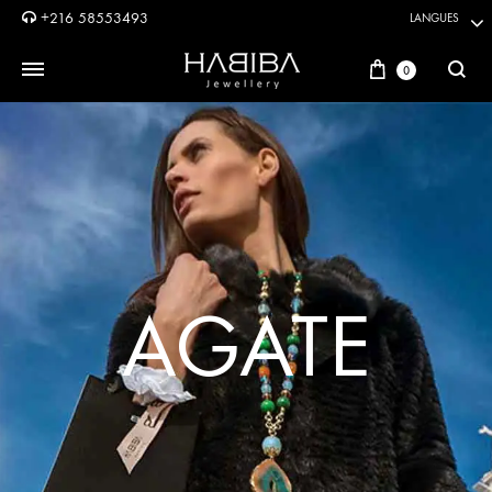
+216 58553493
LANGUES
Panier
0
Reche
AGATE