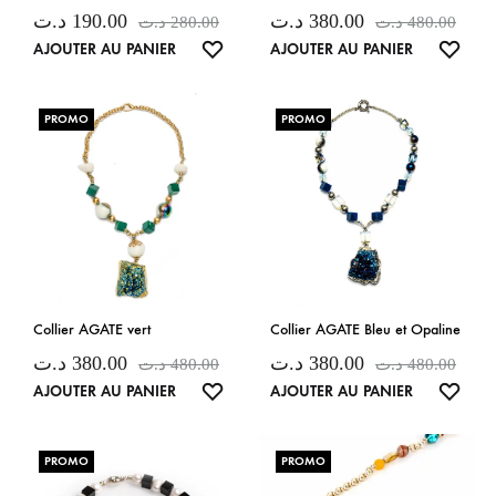
د.ت
190.00
د.ت
380.00
د.ت
280.00
د.ت
480.00
LISTE
LISTE
AJOUTER AU PANIER
AJOUTER AU PANIER
DE
DE
SOUHAITS
SOUH
PROMO
PROMO
Collier AGATE vert
Collier AGATE Bleu et Opaline
د.ت
380.00
د.ت
380.00
د.ت
480.00
د.ت
480.00
LISTE
LISTE
AJOUTER AU PANIER
AJOUTER AU PANIER
DE
DE
SOUHAITS
SOUH
PROMO
PROMO