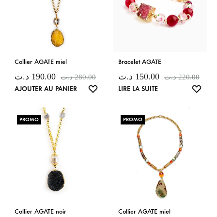
Collier AGATE miel
Bracelet AGATE
د.ت
190.00
د.ت
150.00
د.ت
280.00
د.ت
220.00
LISTE
LISTE
AJOUTER AU PANIER
LIRE LA SUITE
DE
DE
SOUHAITS
SOUH
PROMO
PROMO
Collier AGATE noir
Collier AGATE miel