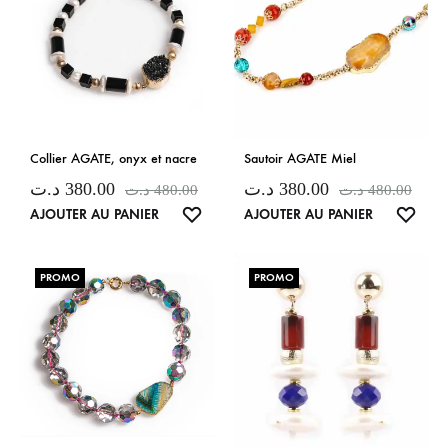
Collier AGATE, onyx et nacre
Sautoir AGATE Miel
د.ت
380.00
د.ت
380.00
د.ت
480.00
د.ت
480.00
LISTE
LISTE
AJOUTER AU PANIER
AJOUTER AU PANIER
DE
DE
SOUHAITS
SOUH
PROMO
PROMO