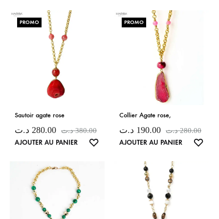
DE
DE
SOUHAITS
SOUH
PROMO
PROMO
Sautoir agate rose
Collier Agate rose,
د.ت
280.00
د.ت
190.00
د.ت
380.00
د.ت
280.00
LISTE
LISTE
AJOUTER AU PANIER
AJOUTER AU PANIER
DE
DE
SOUHAITS
SOUH