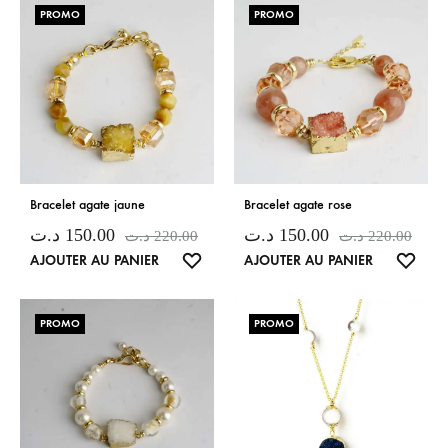
PROMO
PROMO
Bracelet agate jaune
Bracelet agate rose
د.ت
150.00
د.ت
150.00
د.ت
220.00
د.ت
220.00
LISTE
LISTE
AJOUTER AU PANIER
AJOUTER AU PANIER
DE
DE
SOUHAITS
SOUH
PROMO
PROMO