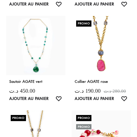
LISTE
LISTE
AJOUTER AU PANIER
AJOUTER AU PANIER
DE
DE
SOUHAITS
SOUH
PROMO
Sautoir AGATE vert
Collier AGATE rose
د.ت
450.00
د.ت
190.00
د.ت
280.00
LISTE
LISTE
AJOUTER AU PANIER
AJOUTER AU PANIER
DE
DE
SOUHAITS
SOUH
PROMO
PROMO
PROMO