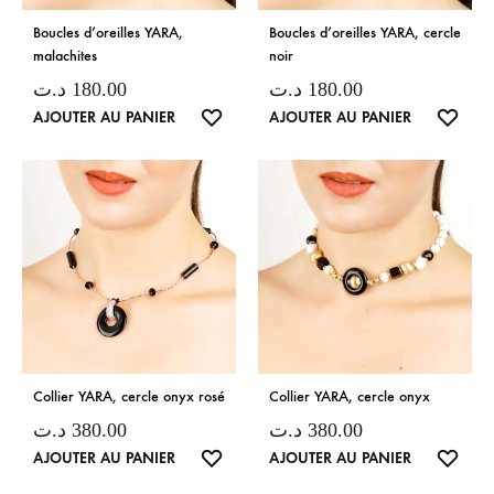
Boucles d’oreilles YARA,
Boucles d’oreilles YARA, cercle
malachites
noir
د.ت
180.00
د.ت
180.00
LISTE
LISTE
AJOUTER AU PANIER
AJOUTER AU PANIER
DE
DE
SOUHAITS
SOUH
Collier YARA, cercle onyx rosé
Collier YARA, cercle onyx
د.ت
380.00
د.ت
380.00
LISTE
LISTE
AJOUTER AU PANIER
AJOUTER AU PANIER
DE
DE