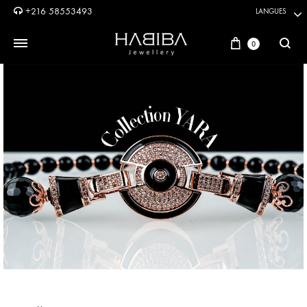
+216 58553493
LANGUES
Panier
0
Reche