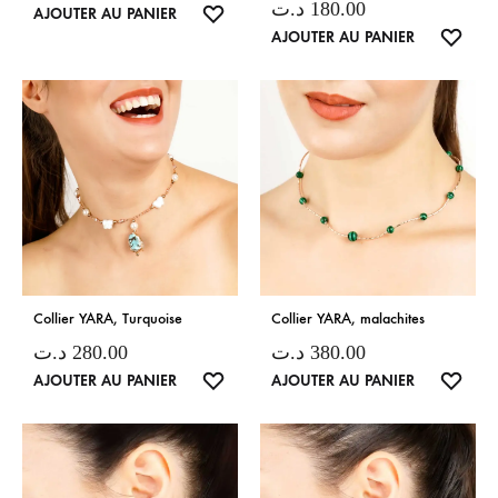
د.ت
180.00
LISTE
AJOUTER AU PANIER
LISTE
AJOUTER AU PANIER
DE
DE
SOUHAITS
SOUH
Collier YARA, Turquoise
Collier YARA, malachites
د.ت
280.00
د.ت
380.00
LISTE
LISTE
AJOUTER AU PANIER
AJOUTER AU PANIER
DE
DE
SOUHAITS
SOUH