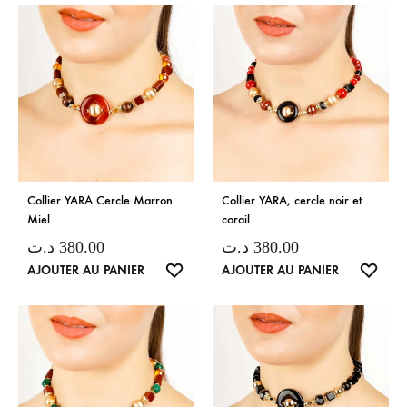
SOUHAITS
SOUH
Collier YARA Cercle Marron
Collier YARA, cercle noir et
Miel
corail
د.ت
380.00
د.ت
380.00
LISTE
LISTE
AJOUTER AU PANIER
AJOUTER AU PANIER
DE
DE
SOUHAITS
SOUH