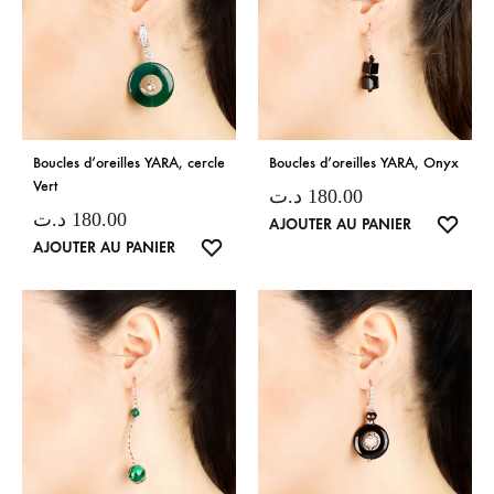
Boucles d’oreilles YARA, cercle
Boucles d’oreilles YARA, Onyx
Vert
د.ت
180.00
د.ت
180.00
LISTE
AJOUTER AU PANIER
LISTE
AJOUTER AU PANIER
DE
DE
SOUH
SOUHAITS