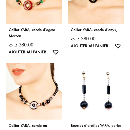
Collier YARA, cercle d’agate
Collier YARA, cercle d’onyx,
Marron
د.ت
380.00
د.ت
380.00
LISTE
AJOUTER AU PANIER
LISTE
AJOUTER AU PANIER
DE
DE
SOUH
SOUHAITS
Collier YARA, cercle en
Boucles d’oreilles YARA, perles