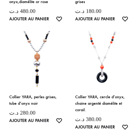
onyx,diamélite or rose
grises
د.ت
480.00
د.ت
180.00
LISTE
LISTE
AJOUTER AU PANIER
AJOUTER AU PANIER
DE
DE
SOUHAITS
SOUH
Collier YARA, perles grises,
Collier YARA, cercle d’onyx,
tube d’onyx noir
chaine argenté diamélite et
corail.
د.ت
280.00
د.ت
380.00
LISTE
AJOUTER AU PANIER
LISTE
AJOUTER AU PANIER
DE
DE
SOUHAITS