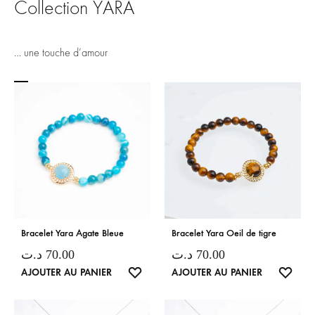
Collection YARA
… une touche d’amour
Bracelet Yara Agate Bleue
Bracelet Yara Oeil de tigre
د.ت
70.00
د.ت
70.00
LISTE
LISTE
AJOUTER AU PANIER
AJOUTER AU PANIER
DE
DE
SOUHAITS
SOUH