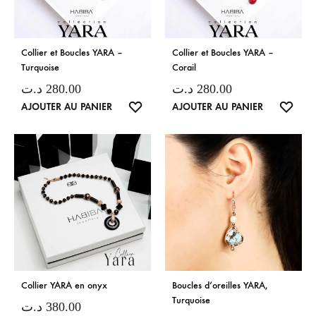
Collier et Boucles YARA –
Collier et Boucles YARA –
Turquoise
Corail
د.ت
280.00
د.ت
280.00
LISTE
LISTE
AJOUTER AU PANIER
AJOUTER AU PANIER
DE
DE
SOUHAITS
SOUH
Collier YARA en onyx
Boucles d’oreilles YARA,
Turquoise
د.ت
380.00