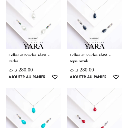
Collier et Boucles YARA –
Collier et Boucles YARA –
Perles
Lapis Lazuli
د.ت
280.00
د.ت
280.00
LISTE
LISTE
AJOUTER AU PANIER
AJOUTER AU PANIER
DE
DE
SOUHAITS
SOUH