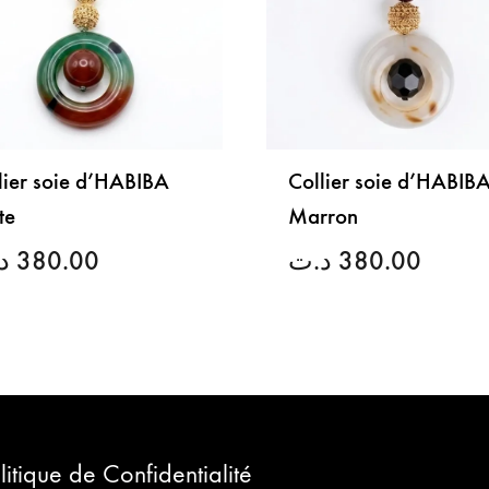
lier soie d’HABIBA
Collier soie d’HABIB
te
Marron
د
380.00
د.ت
380.00
LISTE
DE
SOUHAITS
litique de Confidentialité