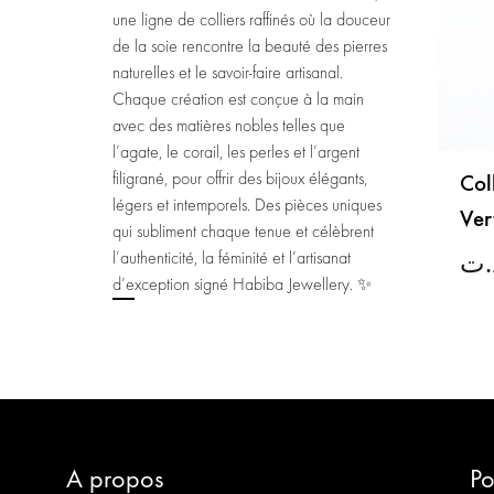
une ligne de colliers raffinés où la douceur
de la soie rencontre la beauté des pierres
naturelles et le savoir-faire artisanal.
Chaque création est conçue à la main
avec des matières nobles telles que
l’agate, le corail, les perles et l’argent
filigrané, pour offrir des bijoux élégants,
Col
légers et intemporels. Des pièces uniques
Ver
qui subliment chaque tenue et célèbrent
l’authenticité, la féminité et l’artisanat
.ت
d’exception signé Habiba Jewellery. ✨
A propos
Po