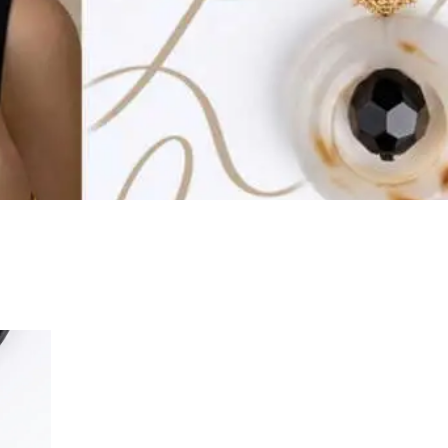
KHOMSSA
CORALIA
AFRICANA
LUNEA
VENEZIA
IRA