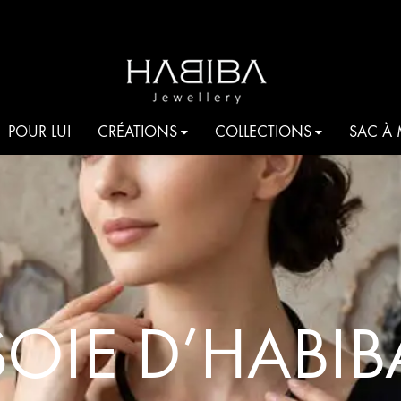
HABIBA
Be
POUR LUI
CRÉATIONS
COLLECTIONS
SAC À
JEWELLERY
shine
COCKTAIL
AQUA
T
JE T’AIME HABIBA
SOIE D’HABIB
ROMANCIA
S
HARMONIA