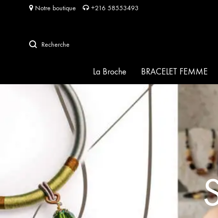
Notre boutique
+216 58553493
Recherche
La Broche
BRACELET FEMME
SIGNATURE
HABIBA pour HABIBA
FRIDA
SOFIA
PERLA