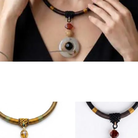
POMPONA
AGATE
MOMENT AVEC SARRAH
NOELLA
YARA
POUR LUI
L
LES INTEMPORELS
ENFILIA