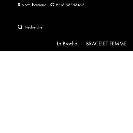
Notre boutique
+216 58553493
Recherche
La Broche
BRACELET FEMME
SIGNATURE
HABIBA pour HABIBA
FRIDA
SOFIA
PERLA