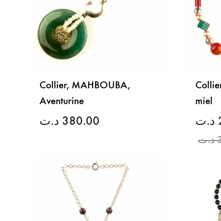
Collier, MAHBOUBA,
Colli
Aventurine
miel
د.ت
380.00
د.ت
د.ت
LISTE
DE
SOUHAITS