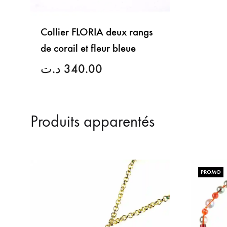
Collier FLORIA deux rangs
de corail et fleur bleue
د.ت
340.00
LISTE
DE
Produits apparentés
SOUHAITS
PROMO