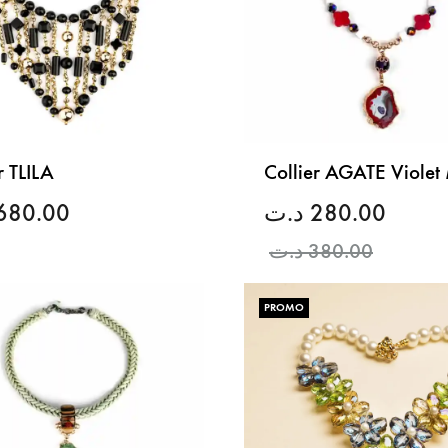
r TLILA
Collier AGATE Violet 
680.00
د.ت
280.00
د.ت
380.00
LISTE
DE
PROMO
SOUHAITS