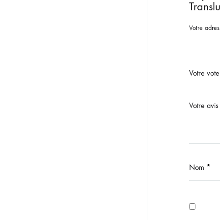
Transl
Votre adres
Votre vot
Votre avi
Nom
*