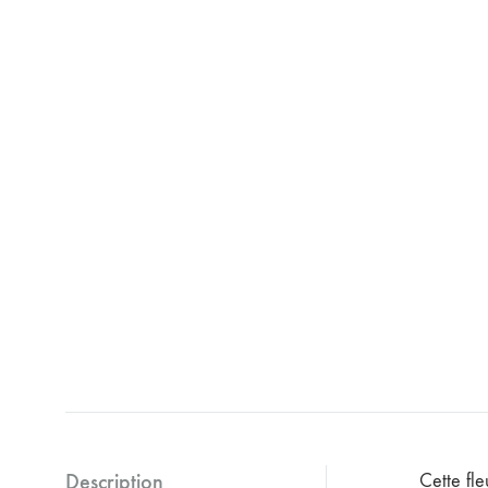
FLORIA
DAHLIA
ETOILE DE MER
Description
Cette fle