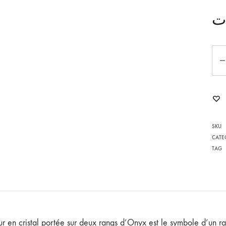
ت
POMPONA
AGATE
Qua
MOMENT AVEC SARRAH
NOELLA
YARA
SKU
POUR LUI
L
CATE
TAG
LES INTEMPORELS
ENFILIA
ur en cristal portée sur deux rangs d’Onyx est le symbole d’un ra