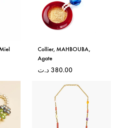
Miel
Collier, MAHBOUBA,
Agate
د.ت
380.00
LISTE
LISTE
DE
DE
SOUHAITS
SOUHAITS