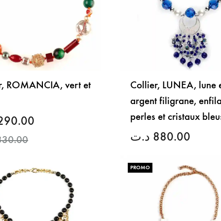
er, ROMANCIA, vert et
Collier, LUNEA, lune 
argent filigrane, enfil
perles et cristaux bleu
290.00
د.ت
880.00
330.00
PROMO
LISTE
DE
SOUHAITS