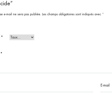
ucide”
se e-mail ne sera pas publiée.
Les champs obligatoires sont indiqués avec
*
e
*
s
*
E-mail