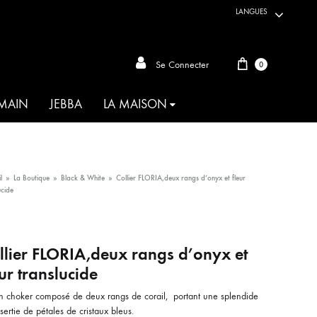
LANGUES
Panier
Se Connecter
0
 MAIN
JEBBA
LA MAISON
ARTISANAT DU MONDE
l
»
La Boutique
»
Black & White
»
Collier FLORIA,deux rangs d’onyx et fleur
ucide
AKIA
ANIMALIA
llier FLORIA,deux rangs d’onyx et
eur translucide
OIE D’HABIBA
in choker composé de deux rangs de corail, portant une splendide
MAHBOUBA
 sertie de pétales de cristaux bleus.