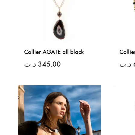
Collier AGATE all black
Collie
د.ت
345.00
د.ت
LISTE
DE
SOUHAITS