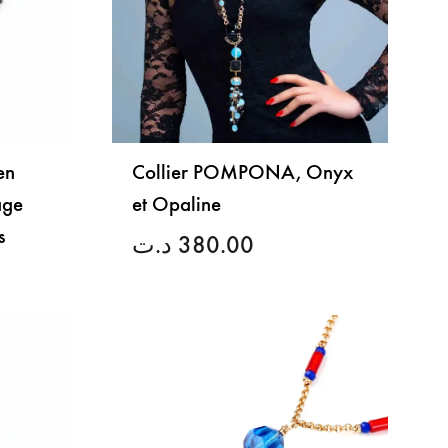
en
Collier POMPONA, Onyx
age
et Opaline
s
د.ت
380.00
LISTE
DE
LISTE
SOUHAITS
DE
SOUHAITS