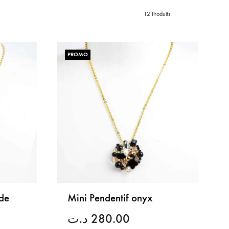
12 Produits
PROMO
 de
Mini Pendentif onyx
د.ت
280.00