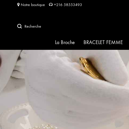
Notre boutique
+216 58553493
Recherche
La Broche
BRACELET FEMME
SIGNATURE
HABIBA pour HABIBA
FRIDA
SOFIA
PERLA