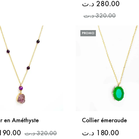
د.ت
280.00
LISTE
د.ت
320.00
DE
SOUHAITS
PROMO
ir en Améthyste
Collier émeraude
190.00
د.ت
180.00
د.ت
320.00