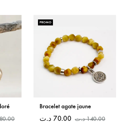
LISTE
LISTE
DE
DE
PROMO
SOUHAITS
SOUHAITS
doré
Bracelet agate jaune
د.ت
70.00
80.00
د.ت
140.00