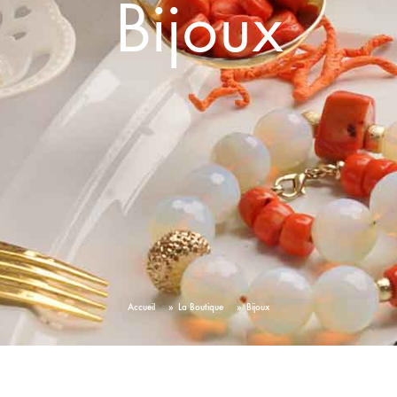
Bijoux
POMPONA
AGATE
MOMENT AVEC SARRAH
NOELLA
YARA
POUR LUI
L
LES INTEMPORELS
Accueil
»
La Boutique
»
Bijoux
ENFILIA