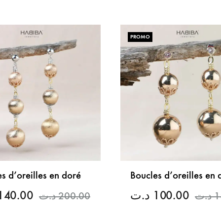
LISTE
DE
PROMO
SOUHAITS
s d’oreilles en doré
Boucles d’oreilles en 
140.00
د.ت
100.00
د.ت
200.00
د.ت
1