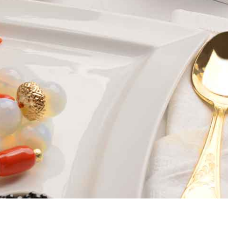
KHOMSSA
CORALIA
AFRICANA
LUNEA
VENEZIA
IRA