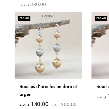
د.ت
380.00
PROMO
PROMO
LISTE
DE
SOUHAITS
Boucles d’oreilles en doré et
Boucle
argent
د.ت
د.ت
140.00
د.ت
200.00