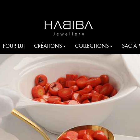
HABIBA
Be
POUR LUI
CRÉATIONS
COLLECTIONS
SAC À
JEWELLERY
shine
COCKTAIL
AQUA
T
JE T’AIME HABIBA
ROMANCIA
S
HARMONIA