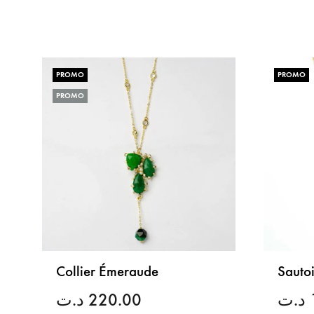
LISTE
DE
SOUHAITS
PROMO
PROMO
PROMO
Collier Émeraude
Sauto
د.ت
220.00
د.ت