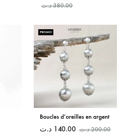
د.ت
380.00
LISTE
DE
PROMO
LISTE
SOUHAITS
DE
SOUHAITS
Boucles d’oreilles en argent
د.ت
140.00
د.ت
200.00