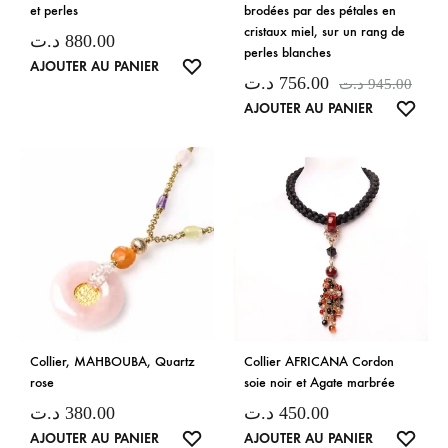
et perles
brodées par des pétales en
cristaux miel, sur un rang de
د.ت
880.00
perles blanches
LISTE
AJOUTER AU PANIER
د.ت
756.00
د.ت
945.00
DE
LISTE
AJOUTER AU PANIER
SOUHAITS
DE
SOUH
Collier, MAHBOUBA, Quartz
Collier AFRICANA Cordon
rose
soie noir et Agate marbrée
د.ت
380.00
د.ت
450.00
LISTE
LISTE
AJOUTER AU PANIER
AJOUTER AU PANIER