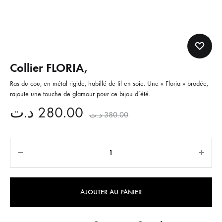
Collier FLORIA,
Ras du cou, en métal rigide, habillé de fil en soie. Une « Floria » brodée,
rajoute une touche de glamour pour ce bijou d’été.
د.ت
280.00
د.ت
380.00
Quantité
AJOUTER AU PANIER