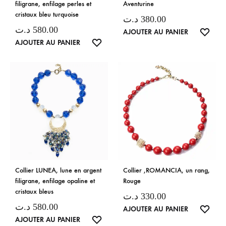
filigrane, enfilage perles et
Aventurine
cristaux bleu turquoise
د.ت
380.00
د.ت
580.00
LISTE
AJOUTER AU PANIER
LISTE
AJOUTER AU PANIER
DE
DE
SOUH
SOUHAITS
Collier LUNEA, lune en argent
Collier ,ROMANCIA, un rang,
filigrane, enfilage opaline et
Rouge
cristaux bleus
د.ت
330.00
د.ت
580.00
LISTE
AJOUTER AU PANIER
LISTE
AJOUTER AU PANIER
DE