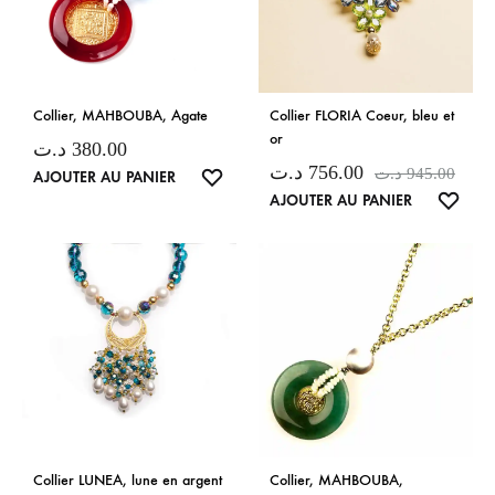
Collier, MAHBOUBA, Agate
Collier FLORIA Coeur, bleu et
or
د.ت
380.00
د.ت
756.00
د.ت
945.00
LISTE
AJOUTER AU PANIER
LISTE
AJOUTER AU PANIER
DE
DE
SOUHAITS
SOUH
Collier LUNEA, lune en argent
Collier, MAHBOUBA,