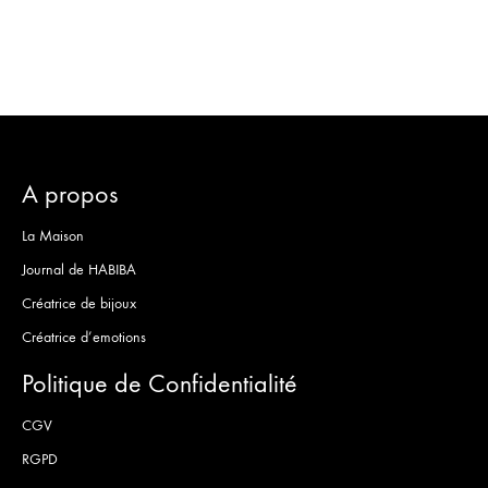
DE
SOUH
SOUHAITS
A propos
La Maison
Journal de HABIBA
Créatrice de bijoux
Créatrice d’emotions
Politique de Confidentialité
CGV
RGPD