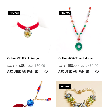
DE
DE
SOUHAITS
SOUH
PROMO
PROMO
Collier VENEZIA Rouge
Collier AGATE vert et miel
د.ت
75.00
د.ت
380.00
د.ت
150.00
د.ت
480.00
LISTE
LISTE
AJOUTER AU PANIER
AJOUTER AU PANIER
DE
DE
SOUHAITS
SOUH
PROMO