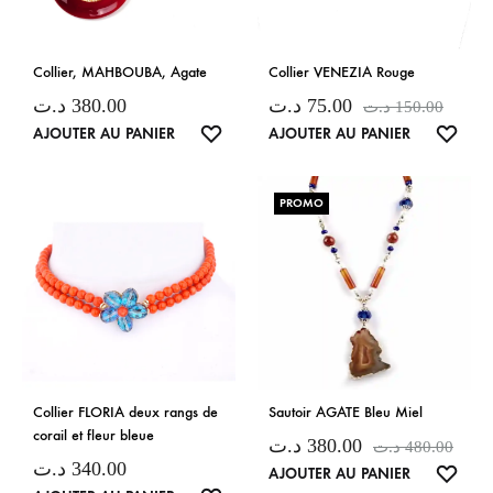
Collier, MAHBOUBA, Agate
Collier VENEZIA Rouge
د.ت
380.00
د.ت
75.00
د.ت
150.00
LISTE
LISTE
AJOUTER AU PANIER
AJOUTER AU PANIER
DE
DE
SOUHAITS
SOUH
PROMO
Collier FLORIA deux rangs de
Sautoir AGATE Bleu Miel
corail et fleur bleue
د.ت
380.00
د.ت
480.00
د.ت
340.00
LISTE
AJOUTER AU PANIER