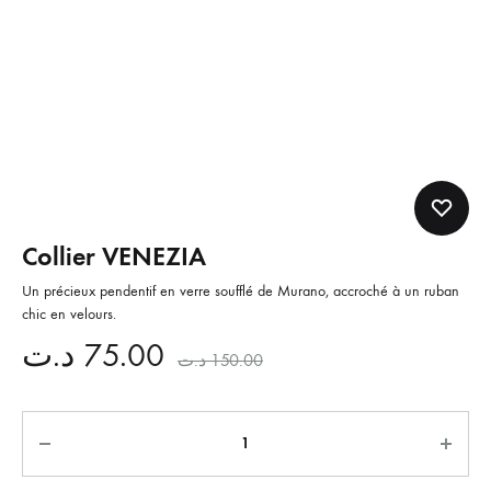
Collier VENEZIA
Un précieux pendentif en verre soufflé de Murano, accroché à un ruban
chic en velours.
د.ت
75.00
د.ت
150.00
Quantité