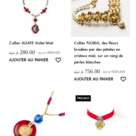
Collier AGATE Violet Miel
Collier FLORIA, des fleurs
brodées par des pétales en
د.ت
280.00
د.ت
380.00
cristaux miel, sur un rang de
LISTE
AJOUTER AU PANIER
perles blanches
DE
د.ت
756.00
د.ت
945.00
SOUHAITS
LISTE
AJOUTER AU PANIER
DE
SOUH
PROMO