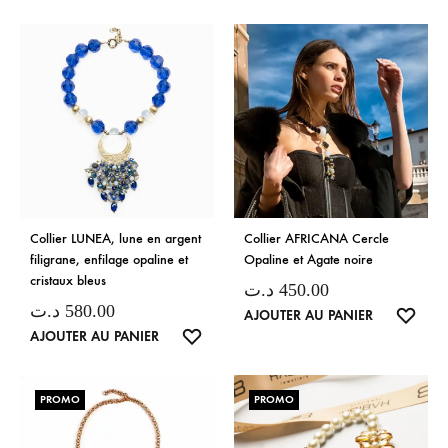
DE
SOUH
SOUHAITS
Collier LUNEA, lune en argent
Collier AFRICANA Cercle
filigrane, enfilage opaline et
Opaline et Agate noire
cristaux bleus
د.ت
450.00
د.ت
580.00
LISTE
AJOUTER AU PANIER
LISTE
AJOUTER AU PANIER
DE
DE
SOUH
SOUHAITS
PROMO
PROMO