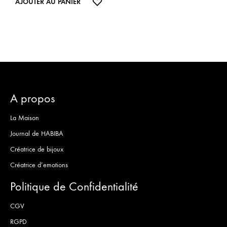
LISTE
AJOUTER AU PANIER
DE
DE
SOUH
SOUHAITS
A propos
La Maison
Journal de HABIBA
Créatrice de bijoux
Créatrice d’emotions
Politique de Confidentialité
CGV
RGPD