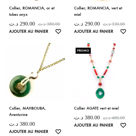
Collier, ROMANCIA, or et
Collier, ROMANCIA, vert et
tubes onyx
miel
د.ت
290.00
د.ت
290.00
د.ت
380.00
د.ت
330.00
LISTE
LISTE
AJOUTER AU PANIER
AJOUTER AU PANIER
DE
DE
SOUHAITS
SOUH
PROMO
Collier, MAHBOUBA,
Collier AGATE vert et miel
Aventurine
د.ت
380.00
د.ت
480.00
د.ت
380.00
LISTE
AJOUTER AU PANIER
LISTE
AJOUTER AU PANIER
DE