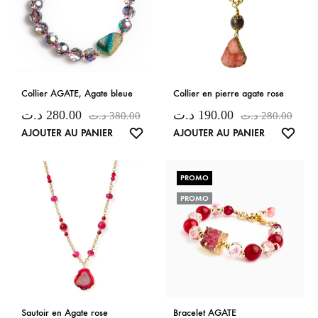
Collier AGATE, Agate bleue
Collier en pierre agate rose
د.ت
280.00
د.ت
190.00
د.ت
380.00
د.ت
280.00
LISTE
LISTE
AJOUTER AU PANIER
AJOUTER AU PANIER
DE
DE
SOUHAITS
SOUH
PROMO
PROMO
Sautoir en Agate rose
Bracelet AGATE