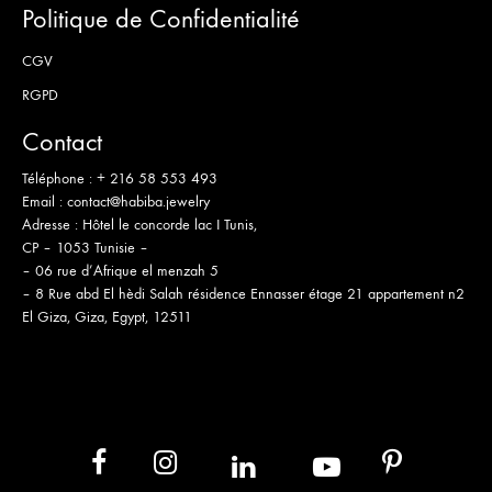
Politique de Confidentialité
CGV
RGPD
Contact
Téléphone :
+ 216 58 553 493
Email :
contact@habiba.jewelry
Adresse :
Hôtel le concorde lac I Tunis,
CP – 1053 Tunisie –
– 06 rue d’Afrique el menzah 5
– 8 Rue abd El hèdi Salah résidence Ennasser étage 21 appartement n2
El Giza, Giza, Egypt, 12511
in
yb
fb
ins
pt