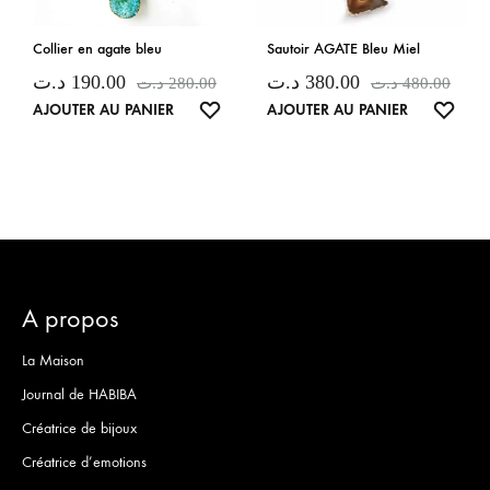
Collier en agate bleu
Sautoir AGATE Bleu Miel
د.ت
190.00
د.ت
380.00
د.ت
280.00
د.ت
480.00
LISTE
LISTE
AJOUTER AU PANIER
AJOUTER AU PANIER
DE
DE
SOUHAITS
SOUH
A propos
La Maison
Journal de HABIBA
Créatrice de bijoux
Créatrice d’emotions