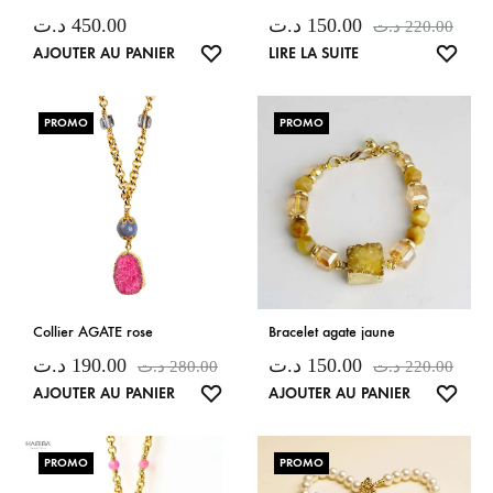
د.ت
450.00
د.ت
150.00
د.ت
220.00
LISTE
LISTE
AJOUTER AU PANIER
LIRE LA SUITE
DE
DE
SOUHAITS
SOUH
PROMO
PROMO
Collier AGATE rose
Bracelet agate jaune
د.ت
190.00
د.ت
150.00
د.ت
280.00
د.ت
220.00
LISTE
LISTE
AJOUTER AU PANIER
AJOUTER AU PANIER
DE
DE
SOUHAITS
SOUH
PROMO
PROMO