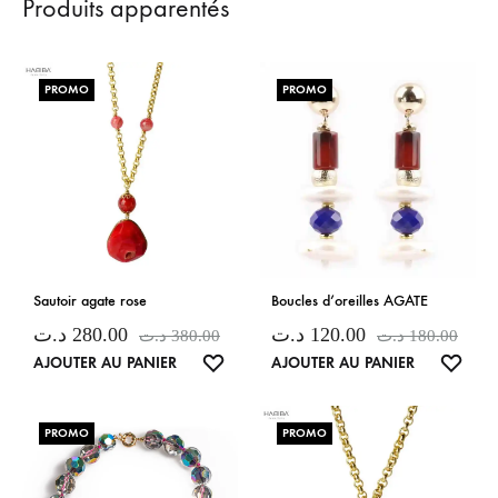
Produits apparentés
PROMO
PROMO
Sautoir agate rose
Boucles d’oreilles AGATE
د.ت
280.00
د.ت
120.00
د.ت
380.00
د.ت
180.00
LISTE
LISTE
AJOUTER AU PANIER
AJOUTER AU PANIER
DE
DE
SOUHAITS
SOUH
PROMO
PROMO