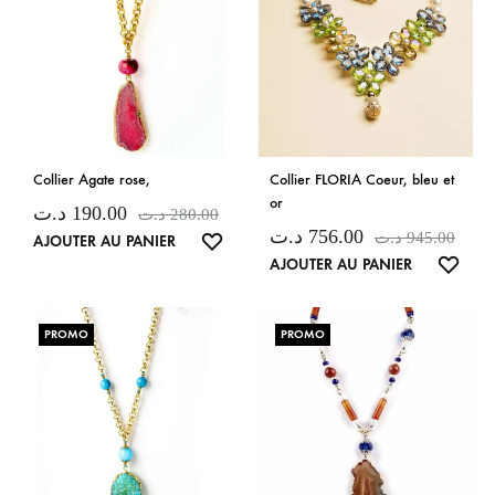
Collier Agate rose,
Collier FLORIA Coeur, bleu et
or
د.ت
190.00
د.ت
280.00
د.ت
756.00
د.ت
945.00
LISTE
AJOUTER AU PANIER
LISTE
AJOUTER AU PANIER
DE
DE
SOUHAITS
SOUH
PROMO
PROMO