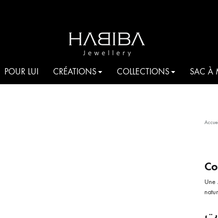
HABIBA
Be
POUR LUI
CRÉATIONS
COLLECTIONS
SAC À
JEWELLERY
shine
COCKTAIL
Accuei
AQUA
T
JE T’AIME HABIBA
Co
Une 
ROMANCIA
S
natur
HARMONIA
ت