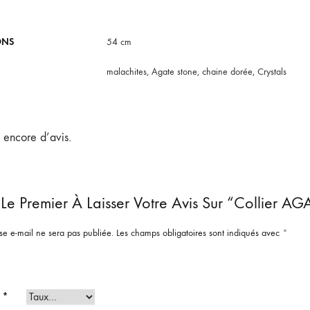
ONS
54 cm
malachites, Agate stone, chaine dorée, Crystals
s encore d’avis.
Le Premier À Laisser Votre Avis Sur “Collier AG
se e-mail ne sera pas publiée.
Les champs obligatoires sont indiqués avec
*
e
*