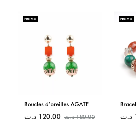
PROMO
PROMO
Boucles d’oreilles AGATE
Brace
د.ت
120.00
د.ت
د.ت
180.00