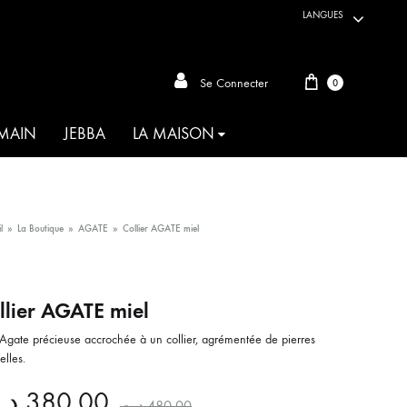
LANGUES
Panier
Se Connecter
0
 MAIN
JEBBA
LA MAISON
ARTISANAT DU MONDE
l
»
La Boutique
»
AGATE
»
Collier AGATE miel
AKIA
llier AGATE miel
ANIMALIA
Agate précieuse accrochée à un collier, agrémentée de pierres
OIE D’HABIBA
elles.
MAHBOUBA
د.
380.00
د.ت
480.00