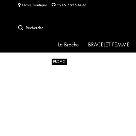
Notre boutique
+216 58553493
Recherche
La Broche
BRACELET FEMME
PROMO
SIGNATURE
HABIBA pour HABIBA
FRIDA
SOFIA
PERLA