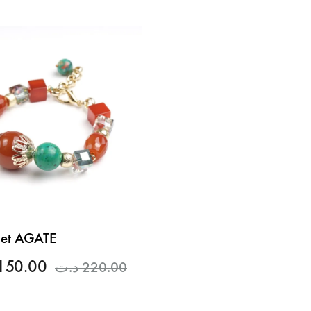
let AGATE
150.00
د.ت
220.00