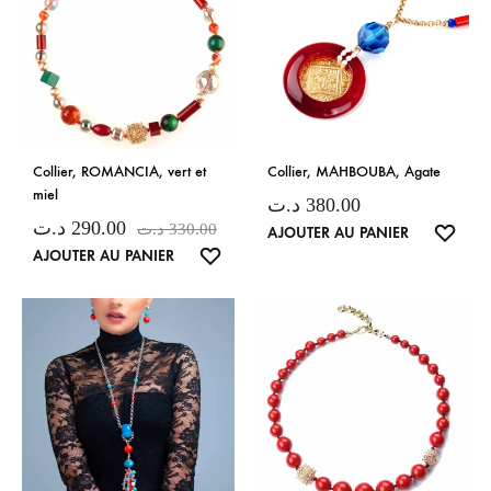
Collier, ROMANCIA, vert et
Collier, MAHBOUBA, Agate
miel
د.ت
380.00
د.ت
290.00
د.ت
330.00
LISTE
AJOUTER AU PANIER
LISTE
AJOUTER AU PANIER
DE
DE
SOUH
SOUHAITS