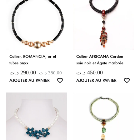
Collier, ROMANCIA, or et
Collier AFRICANA Cordon
tubes onyx
soie noir et Agate marbrée
د.ت
290.00
د.ت
450.00
د.ت
380.00
LISTE
LISTE
AJOUTER AU PANIER
AJOUTER AU PANIER
DE
DE
SOUHAITS
SOUH