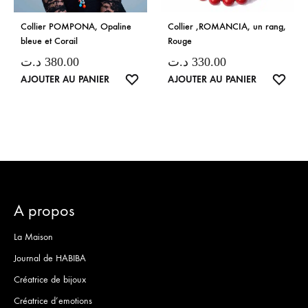
Collier POMPONA, Opaline
Collier ,ROMANCIA, un rang,
bleue et Corail
Rouge
د.ت
380.00
د.ت
330.00
LISTE
LISTE
AJOUTER AU PANIER
AJOUTER AU PANIER
DE
DE
SOUHAITS
SOUH
A propos
La Maison
Journal de HABIBA
Créatrice de bijoux
Créatrice d’emotions