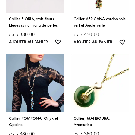
Collier FLORIA, trois fleurs
Collier AFRICANA cordon soie
bleues sur un rang de perles
vert et Agate verte
د.ت
380.00
د.ت
450.00
LISTE
LISTE
AJOUTER AU PANIER
AJOUTER AU PANIER
DE
DE
SOUHAITS
SOUH
Collier POMPONA, Onyx et
Collier, MAHBOUBA,
Opaline
Aventurine
د.ت
380.00
د.ت
380.00