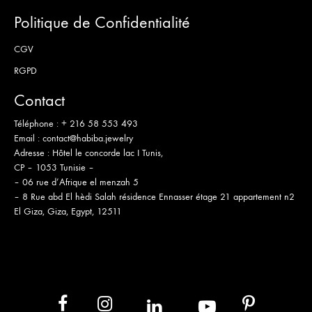
Politique de Confidentialité
CGV
RGPD
Contact
Téléphone :
+ 216 58 553 493
Email :
contact@habiba.jewelry
Adresse :
Hôtel le concorde lac I Tunis,
CP – 1053 Tunisie –
– 06 rue d’Afrique el menzah 5
– 8 Rue abd El hèdi Salah résidence Ennasser étage 21 appartement n2
El Giza, Giza, Egypt, 12511
in
yb
fb
ins
pt