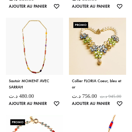
LISTE
LISTE
AJOUTER AU PANIER
AJOUTER AU PANIER
DE
DE
SOUHAITS
SOUH
PROMO
Sautoir MOMENT AVEC
Collier FLORIA Coeur, bleu et
SARRAH
or
د.ت
480.00
د.ت
756.00
د.ت
945.00
LISTE
LISTE
AJOUTER AU PANIER
AJOUTER AU PANIER
DE
DE
SOUHAITS
SOUH
PROMO