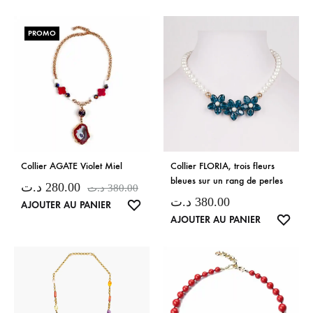
DE
DE
SOUHAITS
SOUH
PROMO
Collier AGATE Violet Miel
Collier FLORIA, trois fleurs
bleues sur un rang de perles
د.ت
280.00
د.ت
380.00
د.ت
380.00
LISTE
AJOUTER AU PANIER
LISTE
AJOUTER AU PANIER
DE
DE
SOUHAITS
SOUH