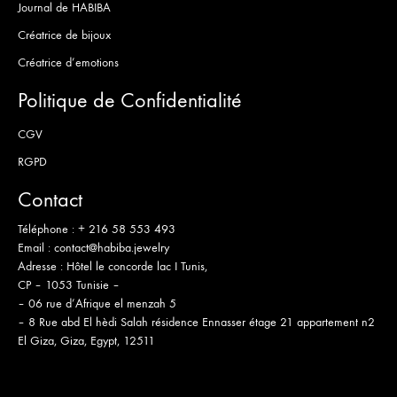
Journal de HABIBA
Créatrice de bijoux
Créatrice d’emotions
Politique de Confidentialité
CGV
RGPD
Contact
Téléphone :
+ 216 58 553 493
Email :
contact@habiba.jewelry
Adresse :
Hôtel le concorde lac I Tunis,
CP – 1053 Tunisie –
– 06 rue d’Afrique el menzah 5
– 8 Rue abd El hèdi Salah résidence Ennasser étage 21 appartement n2
El Giza, Giza, Egypt, 12511