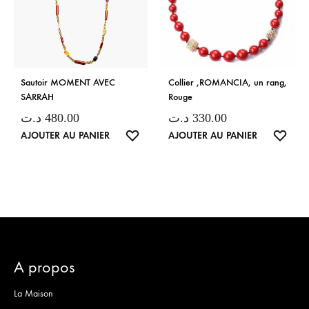
Sautoir MOMENT AVEC
Collier ,ROMANCIA, un rang,
SARRAH
Rouge
د.ت
480.00
د.ت
330.00
LISTE
LISTE
AJOUTER AU PANIER
AJOUTER AU PANIER
DE
DE
SOUHAITS
SOUH
A propos
La Maison