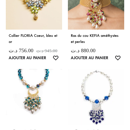
Collier FLORIA Coeur, bleu et
Ras du cou KEFIA améthystes
or
et perles
د.ت
756.00
د.ت
880.00
د.ت
945.00
LISTE
LISTE
AJOUTER AU PANIER
AJOUTER AU PANIER
DE
DE
SOUHAITS
SOUH