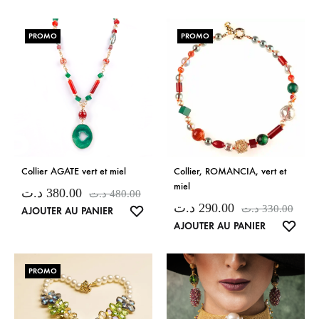
PROMO
PROMO
Collier AGATE vert et miel
Collier, ROMANCIA, vert et
miel
د.ت
380.00
د.ت
480.00
د.ت
290.00
د.ت
330.00
LISTE
AJOUTER AU PANIER
LISTE
AJOUTER AU PANIER
DE
DE
SOUHAITS
SOUH
PROMO