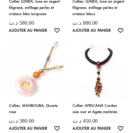
Collier LUNEA, lune en argent
Collier, LUNEA, lune en argent
filigrane, enfilage perles et
filigrane, enfilage perles et
cristaux bleu turquoise
cristaux bleus
د.ت
580.00
د.ت
880.00
LISTE
LISTE
AJOUTER AU PANIER
AJOUTER AU PANIER
DE
DE
SOUHAITS
SOUH
Collier, MAHBOUBA, Quartz
Collier AFRICANA Cordon
rose
soie noir et Agate marbrée
د.ت
380.00
د.ت
450.00
LISTE
LISTE
AJOUTER AU PANIER
AJOUTER AU PANIER