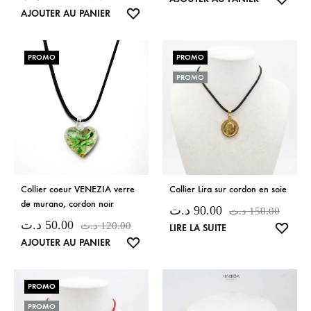
LISTE
AJOUTER AU PANIER
DE
DE
SOUH
SOUHAITS
PROMO
PROMO
PROMO
Collier coeur VENEZIA verre
Collier Lira sur cordon en soie
de murano, cordon noir
د.ت
90.00
د.ت
150.00
د.ت
50.00
د.ت
120.00
LISTE
LIRE LA SUITE
LISTE
AJOUTER AU PANIER
DE
DE
SOUH
SOUHAITS
PROMO
PROMO