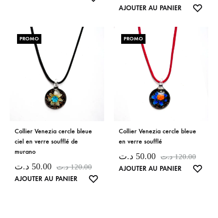
LISTE
AJOUTER AU PANIER
DE
DE
SOUHAITS
SOUH
PROMO
PROMO
Collier Venezia cercle bleue
Collier Venezia cercle bleue
ciel en verre soufflé de
en verre soufflé
murano
د.ت
50.00
د.ت
120.00
د.ت
50.00
د.ت
120.00
LISTE
AJOUTER AU PANIER
LISTE
AJOUTER AU PANIER
DE
DE
SOUH
SOUHAITS