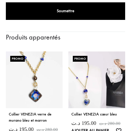
Produits apparentés
PROMO
PROMO
Collier VENEZIA verre de
Collier VENEZIA cœur bleu
murano bleu et marron
د.ت
195.00
د.ت
280.00
د.ت
195.00
د.ت
280.00
LISTE
AJOUTER AU PANIER