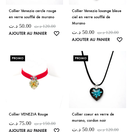
Collier Venezia cercle rouge
Collier Venezia losange bleue
en verre soufflé de murano
ciel en verre soufflé de
Murano
د.ت
50.00
د.ت
120.00
د.ت
50.00
د.ت
120.00
LISTE
AJOUTER AU PANIER
LISTE
AJOUTER AU PANIER
DE
DE
SOUHAITS
SOUH
PROMO
PROMO
Collier VENEZIA Rouge
Collier coeur en verre de
murano, cordon noir
د.ت
75.00
د.ت
150.00
د.ت
50.00
د.ت
120.00
LISTE
AJOUTER AU PANIER