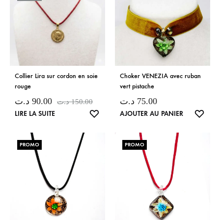
Collier Lira sur cordon en soie
Choker VENEZIA avec ruban
rouge
vert pistache
د.ت
90.00
د.ت
75.00
د.ت
150.00
LISTE
LISTE
LIRE LA SUITE
AJOUTER AU PANIER
DE
DE
SOUHAITS
SOUH
PROMO
PROMO