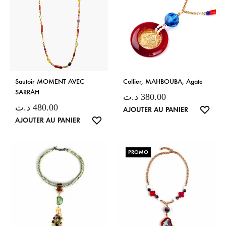
Sautoir MOMENT AVEC
Collier, MAHBOUBA, Agate
SARRAH
د.ت
380.00
د.ت
480.00
LISTE
AJOUTER AU PANIER
LISTE
AJOUTER AU PANIER
DE
DE
SOUH
SOUHAITS
PROMO