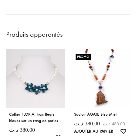
DE
SOUHAITS
Produits apparentés
PROMO
Collier FLORIA, trois fleurs
Sautoir AGATE Bleu Miel
bleues sur un rang de perles
د.ت
380.00
د.ت
480.00
د.ت
380.00
LISTE
AJOUTER AU PANIER