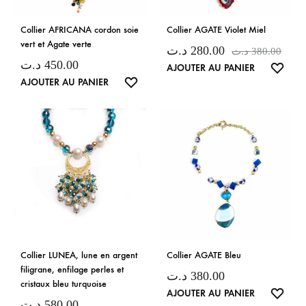
Collier AFRICANA cordon soie
Collier AGATE Violet Miel
vert et Agate verte
د.ت
280.00
د.ت
380.00
د.ت
450.00
LISTE
AJOUTER AU PANIER
LISTE
AJOUTER AU PANIER
DE
DE
SOUH
SOUHAITS
Collier LUNEA, lune en argent
Collier AGATE Bleu
filigrane, enfilage perles et
د.ت
380.00
cristaux bleu turquoise
LISTE
AJOUTER AU PANIER
د.ت
580.00