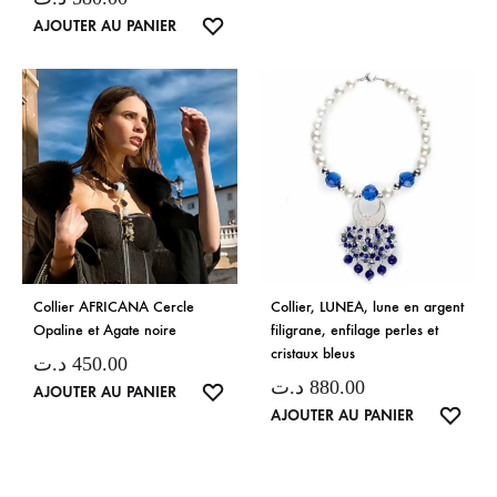
DE
LISTE
AJOUTER AU PANIER
SOUH
DE
SOUHAITS
Collier AFRICANA Cercle
Collier, LUNEA, lune en argent
Opaline et Agate noire
filigrane, enfilage perles et
cristaux bleus
د.ت
450.00
د.ت
880.00
LISTE
AJOUTER AU PANIER
LISTE
AJOUTER AU PANIER
DE
DE
SOUHAITS
SOUH