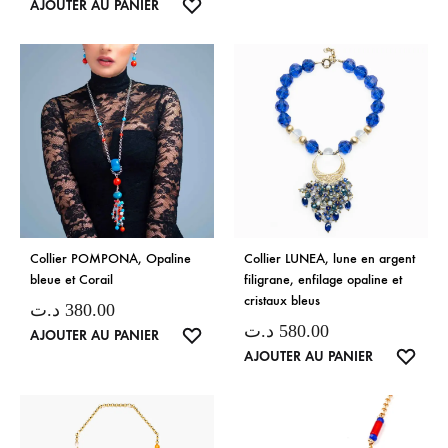
LISTE
AJOUTER AU PANIER
DE
DE
SOUH
SOUHAITS
Collier POMPONA, Opaline
Collier LUNEA, lune en argent
bleue et Corail
filigrane, enfilage opaline et
cristaux bleus
د.ت
380.00
د.ت
580.00
LISTE
AJOUTER AU PANIER
LISTE
AJOUTER AU PANIER
DE
DE
SOUHAITS
SOUH