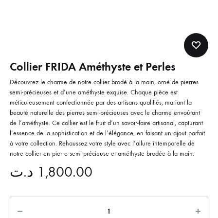
Collier FRIDA Améthyste et Perles
Découvrez le charme de notre collier brodé à la main, orné de pierres
semi-précieuses et d’une améthyste exquise. Chaque pièce est
méticuleusement confectionnée par des artisans qualifiés, mariant la
beauté naturelle des pierres semi-précieuses avec le charme envoûtant
de l’améthyste. Ce collier est le fruit d’un savoir-faire artisanal, capturant
l’essence de la sophistication et de l’élégance, en faisant un ajout parfait
à votre collection. Rehaussez votre style avec l’allure intemporelle de
notre collier en pierre semi-précieuse et améthyste brodée à la main.
د.ت
1,800.00
Quantité