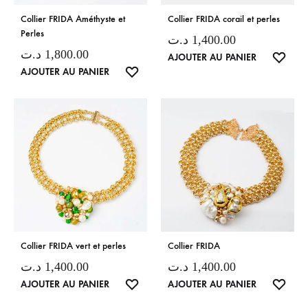
Collier FRIDA Améthyste et
Collier FRIDA corail et perles
Perles
د.ت
1,400.00
د.ت
1,800.00
LISTE
AJOUTER AU PANIER
LISTE
AJOUTER AU PANIER
DE
DE
SOUH
SOUHAITS
Collier FRIDA vert et perles
Collier FRIDA
د.ت
1,400.00
د.ت
1,400.00
LISTE
LISTE
AJOUTER AU PANIER
AJOUTER AU PANIER
DE
DE