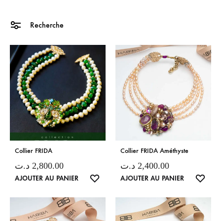
Recherche
Collier FRIDA
Collier FRIDA Améthyste
د.ت
2,800.00
د.ت
2,400.00
LISTE
LISTE
AJOUTER AU PANIER
AJOUTER AU PANIER
DE
DE
SOUHAITS
SOUH