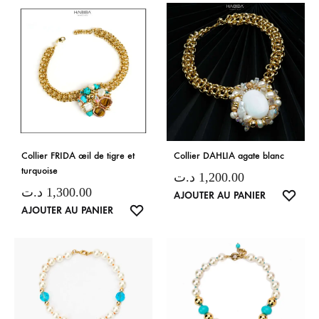
SOUHAITS
SOUH
Collier FRIDA œil de tigre et
Collier DAHLIA agate blanc
turquoise
د.ت
1,200.00
د.ت
1,300.00
LISTE
AJOUTER AU PANIER
LISTE
AJOUTER AU PANIER
DE
DE
SOUH
SOUHAITS