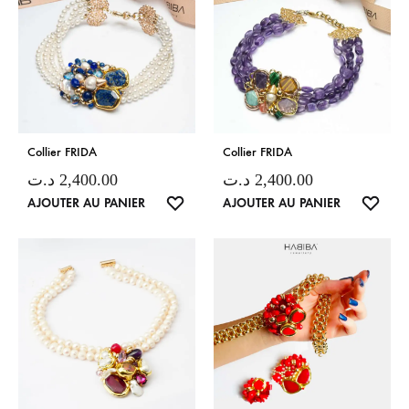
Collier FRIDA
Collier FRIDA
د.ت
2,400.00
د.ت
2,400.00
LISTE
LISTE
AJOUTER AU PANIER
AJOUTER AU PANIER
DE
DE
SOUHAITS
SOUH