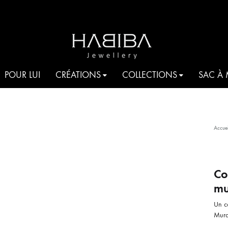
HABIBA
Be
POUR LUI
CRÉATIONS
COLLECTIONS
SAC À
JEWELLERY
shine
COCKTAIL
Accuei
AQUA
T
JE T’AIME HABIBA
Co
mu
ROMANCIA
S
Un co
Muran
HARMONIA