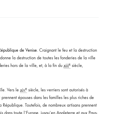
République de Venise
. Craignant le feu et la destruction
donne la destruction de toutes les fonderies de la ville
e
ries hors de la ville, et, à la fin du
xiii
siècle,
e
île. Vers le
xiv
siècle, les verriers sont autorisés à
t prennent épouses dans les familles les plus riches de
r la République. Toutefois, de nombreux artisans prennent
uis dans toute l’Europe, jusqu’en Angleterre et aux Pays-