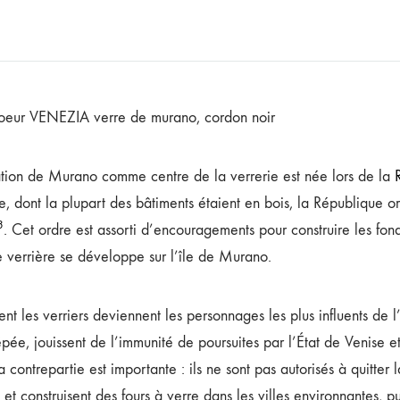
coeur VENEZIA verre de murano, cordon noir
ation de Murano comme centre de la verrerie est née lors de la
le, dont la plupart des bâtiments étaient en bois, la République or
3
. Cet ordre est assorti d’encouragements pour construire les fonde
ie verrière se développe sur l’île de Murano.
t les verriers deviennent les personnages les plus influents de l’
épée, jouissent de l’immunité de poursuites par l’État de Venise e
a contrepartie est importante : ils ne sont pas autorisés à quitte
 et construisent des fours à verre dans les villes environnantes, p