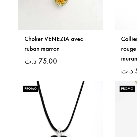
Choker VENEZIA avec
Collie
ruban marron
rouge 
mura
د.ت
75.00
د.ت
LISTE
DE
PROMO
PROMO
SOUHAITS