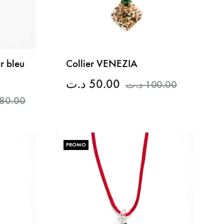
r bleu
Collier VENEZIA
د.ت
50.00
د.ت
100.00
80.00
LISTE
DE
LISTE
SOUHAITS
DE
PROMO
SOUHAITS