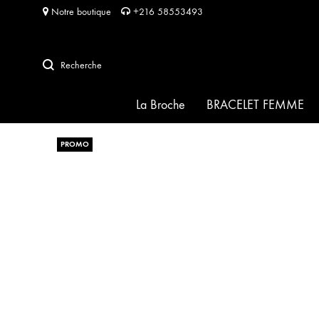
Notre boutique
+216 58553493
Recherche
La Broche
BRACELET FEMME
PROMO
SIGNATURE
HABIBA pour HABIBA
FRIDA
SOFIA
PERLA