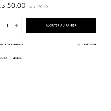
د.
50.00
د.ت
120.00
KHOMSSA
CORALIA
ntité
AJOUTER AU PANIER
AFRICANA
LUNEA
LISTE DE SOUHAITS
PARTAGER
VENEZIA
GORIE
VENEZIA
IRA