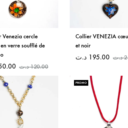
r Venezia cercle
Collier VENEZIA cœu
en verre soufflé de
et noir
no
د.ت
195.00
د.ت
2
50.00
د.ت
120.00
PROMO
LISTE
DE
SOUHAITS