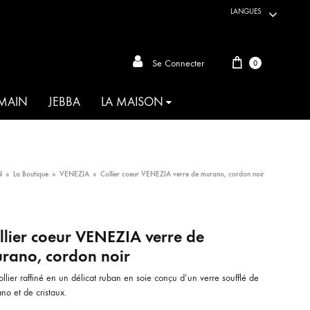
LANGUES
Panier
Se Connecter
0
 MAIN
JEBBA
LA MAISON
ARTISANAT DU MONDE
l
»
La Boutique
»
VENEZIA
»
Collier coeur VENEZIA verre de murano, cordon noir
AKIA
llier coeur VENEZIA verre de
ANIMALIA
rano, cordon noir
OIE D’HABIBA
llier raffiné en un délicat ruban en soie conçu d’un verre soufflé de
o et de cristaux.
MAHBOUBA