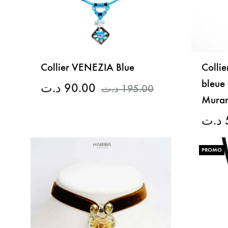
Collier VENEZIA Blue
Colli
bleue 
د.ت
90.00
د.ت
195.00
Mura
د.ت
LISTE
DE
SOUHAITS
PROMO