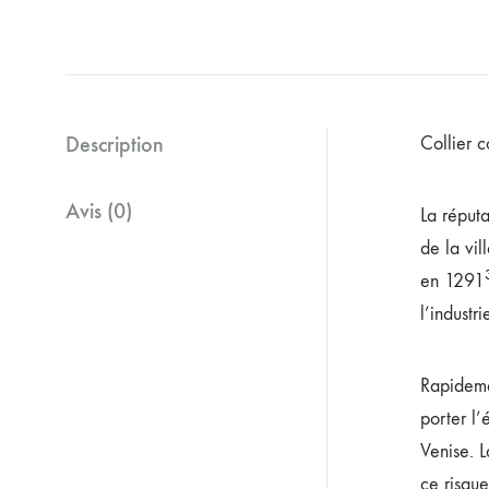
Description
Collier 
Avis (0)
La réput
de la vil
en 1291
l’industr
Rapidemen
porter l’
Venise. L
ce risque