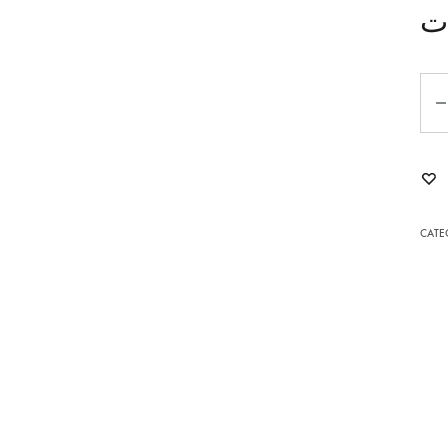
ت
POMPONA
AGATE
Qua
MOMENT AVEC SARRAH
NOELLA
YARA
CATE
POUR LUI
L
LES INTEMPORELS
ENFILIA