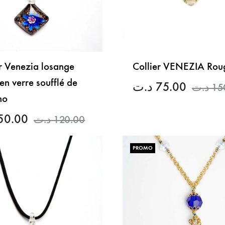
er Venezia losange
Collier VENEZIA Rou
en verre soufflé de
د.ت
75.00
د.ت
15
no
50.00
د.ت
120.00
PROMO
LISTE
DE
SOUHAITS