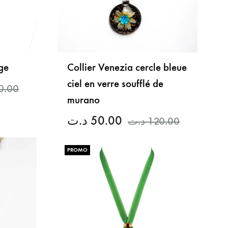
ge
Collier Venezia cercle bleue
ciel en verre soufflé de
0.00
murano
د.ت
50.00
د.ت
120.00
LISTE
DE
SOUHAITS
PROMO
LISTE
DE
SOUHAITS