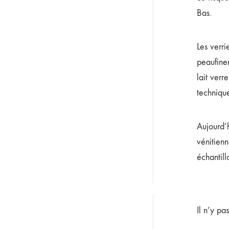
Bas.
Les verr
peaufinen
lait verre
technique
Aujourd’h
vénitienn
échantill
Il n’y pa