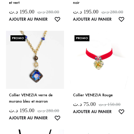
et vert
noir
د.ت
195.00
د.ت
195.00
د.ت
280.00
د.ت
280.00
LISTE
LISTE
AJOUTER AU PANIER
AJOUTER AU PANIER
DE
DE
SOUHAITS
SOUH
PROMO
PROMO
Collier VENEZIA verre de
Collier VENEZIA Rouge
murano bleu et marron
د.ت
75.00
د.ت
150.00
د.ت
195.00
د.ت
280.00
LISTE
AJOUTER AU PANIER
LISTE
AJOUTER AU PANIER
DE
DE
SOUH
SOUHAITS