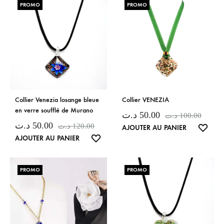
PROMO
PROMO
Collier Venezia losange bleue
Collier VENEZIA
en verre soufflé de Murano
د.ت
50.00
د.ت
100.00
د.ت
50.00
د.ت
120.00
LISTE
AJOUTER AU PANIER
LISTE
AJOUTER AU PANIER
DE
DE
SOUH
SOUHAITS
PROMO
PROMO