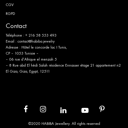
CGV
RGPD
Contact
Téléphone :
+ 216 58 553 493
Email :
contact@habiba.jewelry
Adresse :
Hôtel le concorde lac I Tunis,
CP – 1053 Tunisie –
– 06 rue d’Afrique el menzah 5
– 8 Rue abd El hèdi Salah résidence Ennasser étage 21 appartement n2
El Giza, Giza, Egypt, 12511
in
yb
fb
ins
pt
©2020 HABIBA Jewellery. All rights reserved