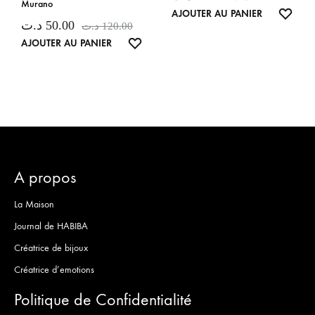
Murano
LISTE
AJOUTER AU PANIER
د.ت
50.00
د.ت
120.00
DE
LISTE
AJOUTER AU PANIER
SOUH
DE
SOUHAITS
A propos
La Maison
Journal de HABIBA
Créatrice de bijoux
Créatrice d’emotions
Politique de Confidentialité