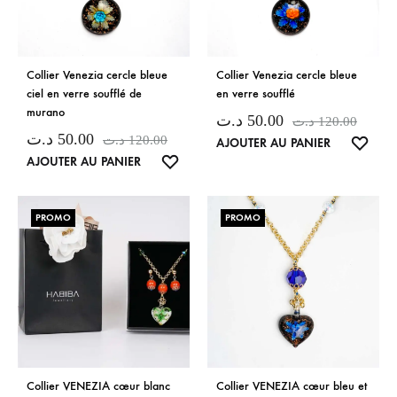
Collier Venezia cercle bleue
Collier Venezia cercle bleue
ciel en verre soufflé de
en verre soufflé
murano
د.ت
50.00
د.ت
120.00
د.ت
50.00
د.ت
120.00
LISTE
AJOUTER AU PANIER
LISTE
AJOUTER AU PANIER
DE
DE
SOUH
SOUHAITS
PROMO
PROMO
Collier VENEZIA cœur blanc
Collier VENEZIA cœur bleu et