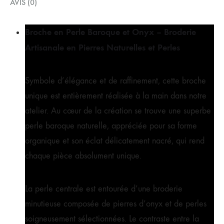
AVIS (0)
Broche en Perle Baroque et Onyx – Broderie
Artisanale en Pierres Naturelles et Perles
Symbole d’élégance et de raffinement, cette broche
unique est entièrement réalisée à la main dans notre
atelier. Au cœur de la création se trouve une superbe
perle baroque naturelle, appréciée pour sa forme
organique et son éclat délicatement nacré, qui rend
chaque pièce absolument unique.
La perle centrale est entourée d’une broderie
minutieuse composée de pierres d’onyx et de perles
soigneusement sélectionnées. Le contraste entre la