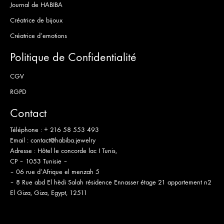
Journal de HABIBA
Créatrice de bijoux
Créatrice d’emotions
Politique de Confidentialité
CGV
RGPD
Contact
Téléphone :
+ 216 58 553 493
Email :
contact@habiba.jewelry
Adresse :
Hôtel le concorde lac I Tunis,
CP – 1053 Tunisie –
– 06 rue d’Afrique el menzah 5
– 8 Rue abd El hèdi Salah résidence Ennasser étage 21 appartement n2
El Giza, Giza, Egypt, 12511