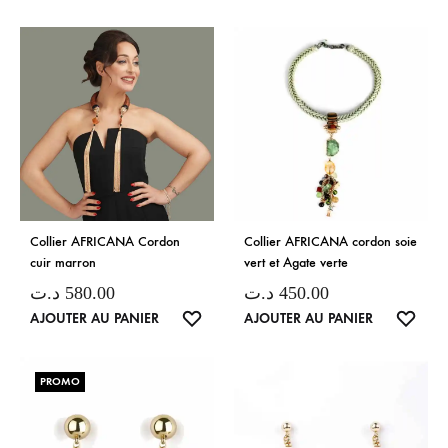
Collier AFRICANA Cordon
Collier AFRICANA cordon soie
cuir marron
vert et Agate verte
د.ت
580.00
د.ت
450.00
LISTE
LISTE
AJOUTER AU PANIER
AJOUTER AU PANIER
DE
DE
SOUHAITS
SOUH
PROMO