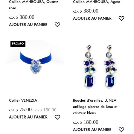
Collier, MAHBOUBA, Quartz
Collier, MAHBOUBA, Agate
rose
د.ت
380.00
د.ت
380.00
LISTE
AJOUTER AU PANIER
LISTE
AJOUTER AU PANIER
DE
DE
SOUH
SOUHAITS
PROMO
Collier VENEZIA
Boucles d’oreilles, LUNEA,
enfilage pierres de lune et
د.ت
75.00
د.ت
150.00
cristaux bleus
LISTE
AJOUTER AU PANIER
د.ت
180.00
DE
LISTE
AJOUTER AU PANIER
SOUHAITS