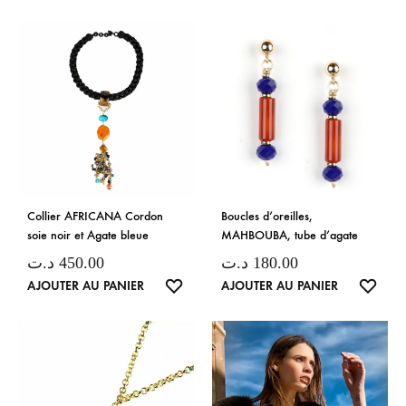
DE
SOUH
Collier AFRICANA Cordon
Boucles d’oreilles,
soie noir et Agate bleue
MAHBOUBA, tube d’agate
د.ت
450.00
د.ت
180.00
LISTE
LISTE
AJOUTER AU PANIER
AJOUTER AU PANIER
DE
DE
SOUHAITS
SOUH