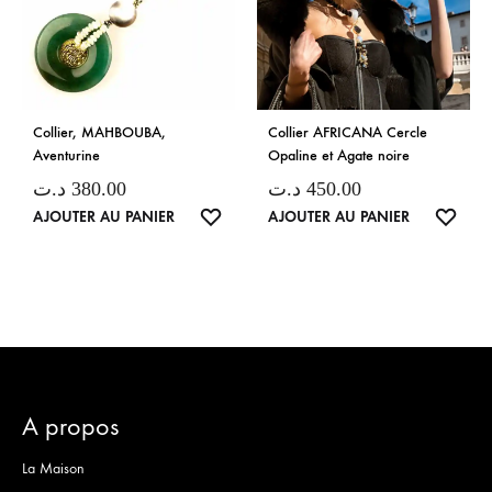
Collier, MAHBOUBA,
Collier AFRICANA Cercle
Aventurine
Opaline et Agate noire
د.ت
380.00
د.ت
450.00
LISTE
LISTE
AJOUTER AU PANIER
AJOUTER AU PANIER
DE
DE
SOUHAITS
SOUH
A propos
La Maison