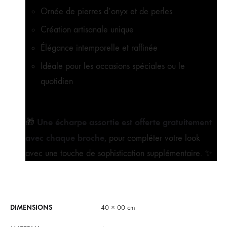
Ornée de pierres d’onyx et de perles
Création artisanale unique
Élégance intemporelle et raffinée
Idéale pour les occasions spéciales ou le
quotidien
Une écharpe assortie est offerte gratuitement
🎁
avec chaque broche
, pour compléter votre look
avec une touche de sophistication supplémentaire. ✨
DIMENSIONS
40 × 00 cm