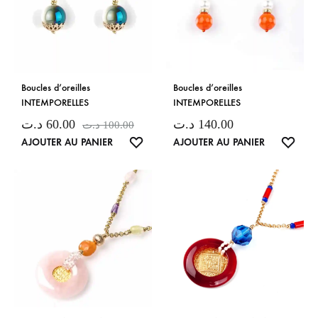
Boucles d’oreilles
Boucles d’oreilles
INTEMPORELLES
INTEMPORELLES
د.ت
60.00
د.ت
140.00
د.ت
100.00
LISTE
LISTE
AJOUTER AU PANIER
AJOUTER AU PANIER
DE
DE
SOUHAITS
SOUH