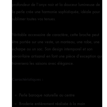
profondeur de l’onyx noir et la douceur lumineuse de
la perle crée une harmonie sophistiquée, idéale pour
sublimer toutes vos tenues.
Véritable accessoire de caractère, cette broche peut
être portée sur une veste, un manteau, une robe, une
écharpe ou un sac. Son design intemporel et son
savoir-faire artisanal en font une pièce d’exception qui
traversera les saisons avec élégance.
Caractéristiques :
Perle baroque naturelle au centre
Broderie entièrement réalisée à la main