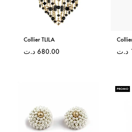
Collier TLILA
Colli
د.ت
680.00
د.ت
LISTE
DE
SOUHAITS
PROMO