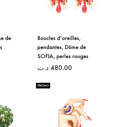
me de
Boucles d’oreilles,
s
pendantes, Dôme de
SOFIA, perles rouges
د.ت
480.00
LISTE
DE
PROMO
LISTE
SOUHAITS
DE
SOUHAITS