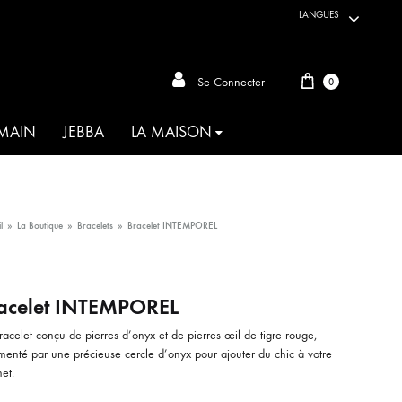
LANGUES
Panier
Se Connecter
0
 MAIN
JEBBA
LA MAISON
ARTISANAT DU MONDE
l
»
La Boutique
»
Bracelets
»
Bracelet INTEMPOREL
AKIA
acelet INTEMPOREL
ANIMALIA
acelet conçu de pierres d’onyx et de pierres œil de tigre rouge,
OIE D’HABIBA
menté par une précieuse cercle d’onyx pour ajouter du chic à votre
et.
MAHBOUBA