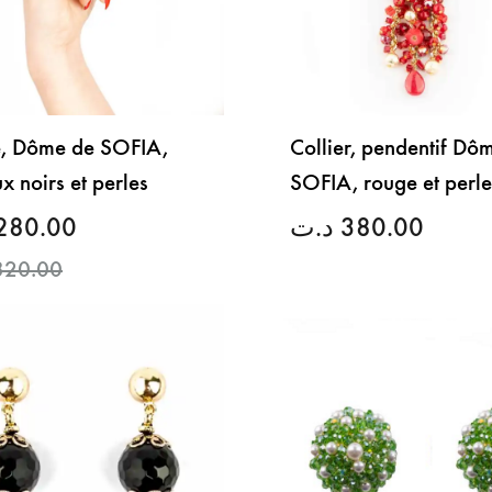
, Dôme de SOFIA,
Collier, pendentif Dô
ux noirs et perles
SOFIA, rouge et perle
280.00
د.ت
380.00
320.00
LISTE
DE
SOUHAITS