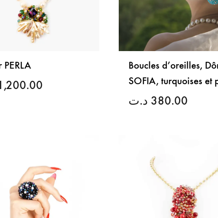
er PERLA
Boucles d’oreilles, D
SOFIA, turquoises et 
1,200.00
د.ت
380.00
LISTE
DE
SOUHAITS