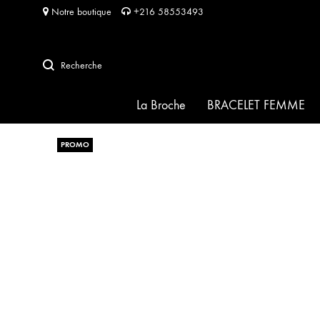
Notre boutique
+216 58553493
Recherche
La Broche
BRACELET FEMME
PROMO
SIGNATURE
HABIBA pour HABIBA
FRIDA
SOFIA
PERLA