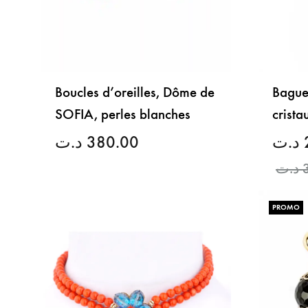
Boucles d’oreilles, Dôme de
Bague
SOFIA, perles blanches
crista
د.ت
380.00
د.ت
د.ت
LISTE
DE
PROMO
SOUHAITS