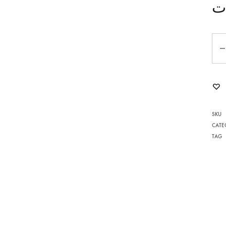
ت
POMPONA
Qua
AGATE
MOMENT AVEC SARRAH
NOELLA
YARA
SKU
CATE
POUR LUI
L
TAG
LES INTEMPORELS
ENFILIA