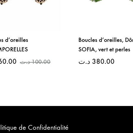
s d’oreilles
Boucles d’oreilles, D
MPORELLES
SOFIA, vert et perles
60.00
د.ت
380.00
د.ت
100.00
LISTE
DE
SOUHAITS
litique de Confidentialité