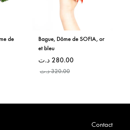
ôme de
Bague, Dôme de SOFIA, or
et bleu
د.ت
280.00
د.ت
320.00
LISTE
DE
LISTE
SOUHAITS
DE
SOUHAITS
Contact