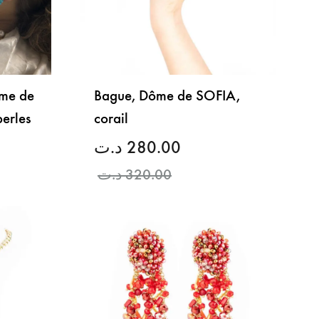
ôme de
Bague, Dôme de SOFIA,
perles
corail
د.ت
280.00
د.ت
320.00
LISTE
DE
LISTE
SOUHAITS
DE
SOUHAITS