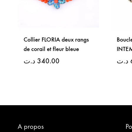
Collier FLORIA deux rangs
Boucle
de corail et fleur bleue
INTE
د.ت
340.00
د.ت
LISTE
DE
SOUHAITS
A propos
Po