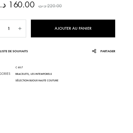
د.
160.00
د.ت
220.00
KHOMSSA
ntité
CORALIA
AJOUTER AU PANIER
AFRICANA
LISTE DE SOUHAITS
PARTAGER
LUNEA
VENEZIA
C 60-7
GORIES
,
BRACELETS
LES INTEMPORELS
IRA
SÉLECTION BIJOUX HAUTE COUTURE