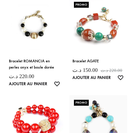
PROMO
Bracelet ROMANCIA en
Bracelet AGATE
perles onyx et boule dorée
د.ت
150.00
د.ت
220.00
د.ت
220.00
LISTE
AJOUTER AU PANIER
LISTE
AJOUTER AU PANIER
DE
DE
SOUH
SOUHAITS
PROMO