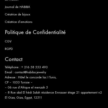
Journal de HABIBA
Créatrice de bijoux
Créatrice d’emotions
Politique de Confidentialité
CGV
RGPD
Contact
Téléphone :
+ 216 58 553 493
Email :
contact@habiba.jewelry
Adresse :
Hôtel le concorde lac I Tunis,
CP – 1053 Tunisie –
– 06 rue d’Afrique el menzah 5
– 8 Rue abd El hèdi Salah résidence Ennasser étage 21 appartement n2
El Giza, Giza, Egypt, 12511