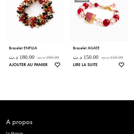
Bracelet ENFILIA
Bracelet AGATE
د.ت
180.00
د.ت
150.00
د.ت
280.00
د.ت
220.00
LISTE
LISTE
AJOUTER AU PANIER
LIRE LA SUITE
DE
DE
SOUHAITS
SOUH
A propos
La Maison