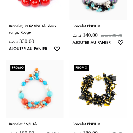
Bracelet, ROMANCIA, deux
Bracelet ENFILIA
rangs, Rouge
د.ت
140.00
د.ت
280.00
د.ت
330.00
LISTE
AJOUTER AU PANIER
LISTE
AJOUTER AU PANIER
DE
DE
SOUH
SOUHAITS
PROMO
PROMO
Bracelet ENFILIA
Bracelet ENFILIA