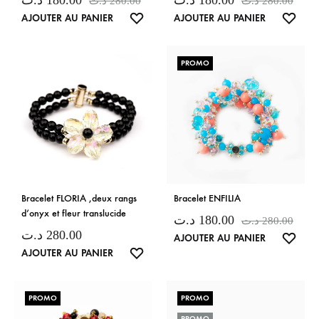
د.ت
180.00
د.ت
180.00
د.ت
280.00
د.ت
280.00
LISTE
LISTE
AJOUTER AU PANIER
AJOUTER AU PANIER
DE
DE
SOUHAITS
SOUH
PROMO
Bracelet FLORIA ,deux rangs
Bracelet ENFILIA
d’onyx et fleur translucide
د.ت
180.00
د.ت
280.00
د.ت
280.00
LISTE
AJOUTER AU PANIER
LISTE
AJOUTER AU PANIER
DE
DE
SOUH
SOUHAITS
PROMO
PROMO
PROMO