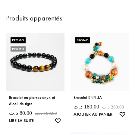
Produits apparentés
PROMO
PROMO
PROMO
Bracelet en pierres onyx et
Bracelet ENFILIA
d’oeil de tigre
د.ت
180.00
د.ت
280.00
د.ت
80.00
د.ت
190.00
LISTE
AJOUTER AU PANIER
LISTE
LIRE LA SUITE
DE
DE
SOUH
SOUHAITS