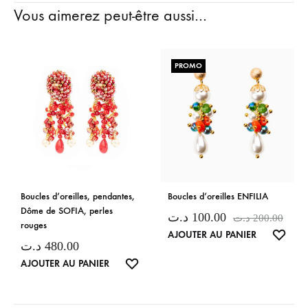
Vous aimerez peut-être aussi…
PROMO
Boucles d’oreilles, pendantes,
Boucles d’oreilles ENFILIA
Dôme de SOFIA, perles
د.ت
100.00
د.ت
200.00
rouges
LISTE
AJOUTER AU PANIER
د.ت
480.00
DE
LISTE
AJOUTER AU PANIER
SOUH
DE
SOUHAITS