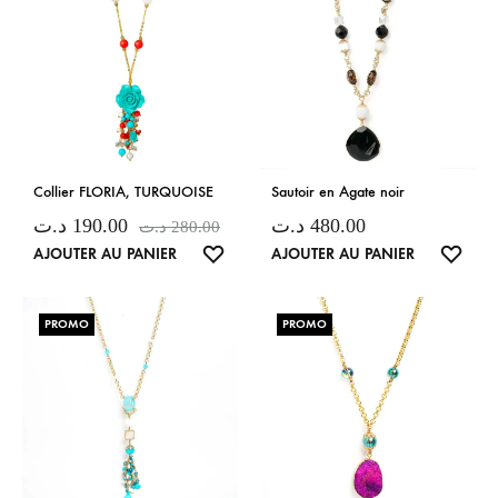
Collier FLORIA, TURQUOISE
Sautoir en Agate noir
د.ت
190.00
د.ت
480.00
د.ت
280.00
LISTE
LISTE
AJOUTER AU PANIER
AJOUTER AU PANIER
DE
DE
SOUHAITS
SOUH
PROMO
PROMO