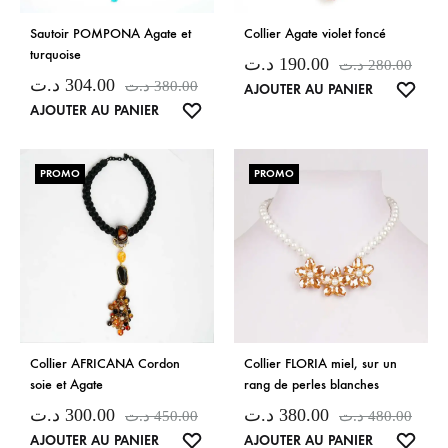
Sautoir POMPONA Agate et
Collier Agate violet foncé
turquoise
د.ت
190.00
د.ت
280.00
د.ت
304.00
د.ت
380.00
LISTE
AJOUTER AU PANIER
LISTE
AJOUTER AU PANIER
DE
DE
SOUH
SOUHAITS
PROMO
PROMO
Collier AFRICANA Cordon
Collier FLORIA miel, sur un
soie et Agate
rang de perles blanches
د.ت
300.00
د.ت
380.00
د.ت
450.00
د.ت
480.00
LISTE
LISTE
AJOUTER AU PANIER
AJOUTER AU PANIER