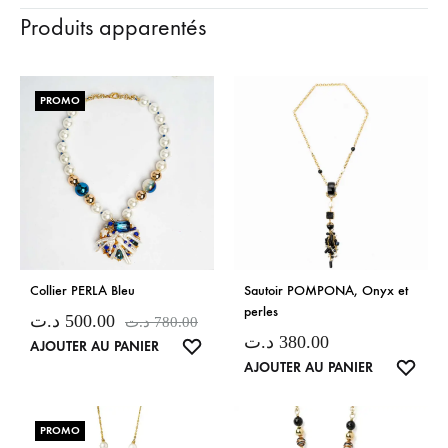
Produits apparentés
PROMO
Collier PERLA Bleu
Sautoir POMPONA, Onyx et
perles
د.ت
500.00
د.ت
780.00
د.ت
380.00
LISTE
AJOUTER AU PANIER
LISTE
AJOUTER AU PANIER
DE
DE
SOUHAITS
SOUH
PROMO