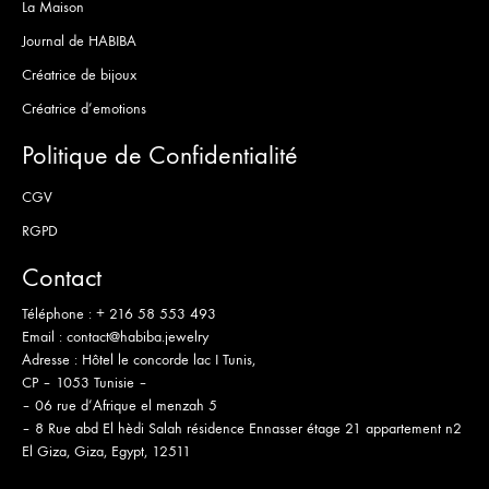
La Maison
Journal de HABIBA
Créatrice de bijoux
Créatrice d’emotions
Politique de Confidentialité
CGV
RGPD
Contact
Téléphone :
+ 216 58 553 493
Email :
contact@habiba.jewelry
Adresse :
Hôtel le concorde lac I Tunis,
CP – 1053 Tunisie –
– 06 rue d’Afrique el menzah 5
– 8 Rue abd El hèdi Salah résidence Ennasser étage 21 appartement n2
El Giza, Giza, Egypt, 12511