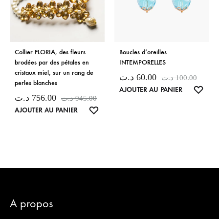
Collier FLORIA, des fleurs
Boucles d’oreilles
brodées par des pétales en
INTEMPORELLES
cristaux miel, sur un rang de
د.ت
60.00
د.ت
100.00
perles blanches
LISTE
AJOUTER AU PANIER
د.ت
756.00
د.ت
945.00
DE
LISTE
AJOUTER AU PANIER
SOUH
DE
SOUHAITS
A propos