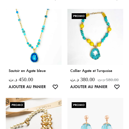
DE
DE
SOUHAITS
SOUH
PROMO
Sautoir en Agate bleue
Collier Agate et Turquoise
د.ت
450.00
د.ت
380.00
د.ت
580.00
LISTE
LISTE
AJOUTER AU PANIER
AJOUTER AU PANIER
DE
DE
SOUHAITS
SOUH
PROMO
PROMO