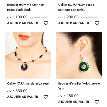
Bracelet HOMME Cuir noir
Collier ROMANCIA cercle
tressé Black Black
noir nacre et perles
د.ت
190.00
د.ت
290.00
د.ت
270.00
د.ت
330.00
LISTE
LISTE
AJOUTER AU PANIER
AJOUTER AU PANIER
DE
DE
SOUHAITS
SOUH
Collier YARA, cercle onyx rosé
Boucles d’oreilles YARA, cercle
Vert
د.ت
380.00
د.ت
180.00
LISTE
AJOUTER AU PANIER
LISTE
AJOUTER AU PANIER
DE