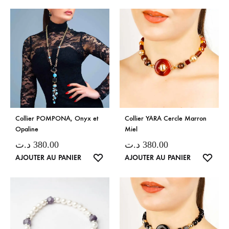
DE
SOUHAITS
SOUH
Collier POMPONA, Onyx et
Collier YARA Cercle Marron
Opaline
Miel
د.ت
380.00
د.ت
380.00
LISTE
LISTE
AJOUTER AU PANIER
AJOUTER AU PANIER
DE
DE
SOUHAITS
SOUH