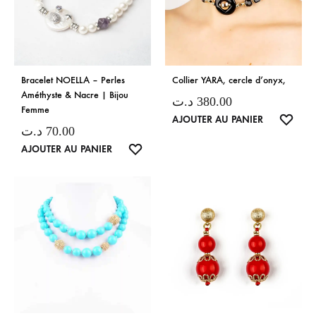
Bracelet NOELLA – Perles
Collier YARA, cercle d’onyx,
Améthyste & Nacre | Bijou
د.ت
380.00
Femme
LISTE
AJOUTER AU PANIER
د.ت
70.00
DE
LISTE
AJOUTER AU PANIER
SOUH
DE
SOUHAITS