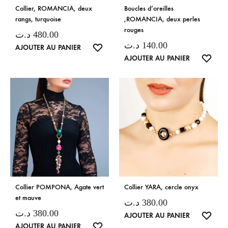
Collier, ROMANCIA, deux
Boucles d’oreilles
rangs, turquoise
,ROMANCIA, deux perles
rouges
د.ت
480.00
د.ت
140.00
LISTE
AJOUTER AU PANIER
LISTE
AJOUTER AU PANIER
DE
DE
SOUHAITS
SOUH
Collier POMPONA, Agate vert
Collier YARA, cercle onyx
et mauve
د.ت
380.00
د.ت
380.00
LISTE
AJOUTER AU PANIER
LISTE
AJOUTER AU PANIER
DE