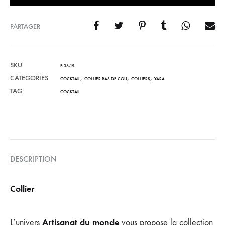
PARTAGER
SKU
B 36-15
CATEGORIES
,
,
,
COCKTAIL
COLLIER RAS DE COU
COLLIERS
YARA
TAG
COCKTAIL
DESCRIPTION
Collier
Artisanat du monde
L’univers
vous propose la collection