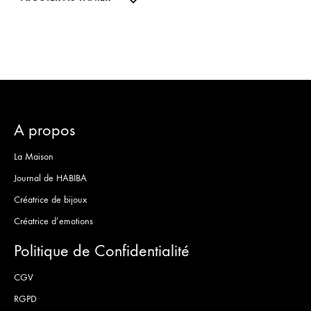
DE
SOUH
SOUHAITS
A propos
La Maison
Journal de HABIBA
Créatrice de bijoux
Créatrice d’emotions
Politique de Confidentialité
CGV
RGPD