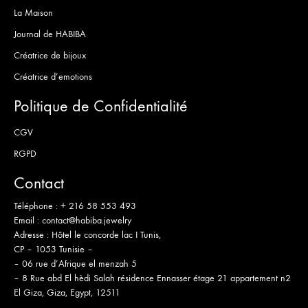
La Maison
Journal de HABIBA
Créatrice de bijoux
Créatrice d’emotions
Politique de Confidentialité
CGV
RGPD
Contact
Téléphone :
+ 216 58 553 493
Email :
contact@habiba.jewelry
Adresse :
Hôtel le concorde lac I Tunis,
CP – 1053 Tunisie –
– 06 rue d’Afrique el menzah 5
– 8 Rue abd El hèdi Salah résidence Ennasser étage 21 appartement n2
El Giza, Giza, Egypt, 12511