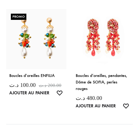
PROMO
Boucles d’oreilles ENFILIA
Boucles d’oreilles, pendantes,
Dôme de SOFIA, perles
د.ت
100.00
د.ت
200.00
rouges
LISTE
AJOUTER AU PANIER
د.ت
480.00
DE
LISTE
AJOUTER AU PANIER
SOUHAITS
DE
SOUH