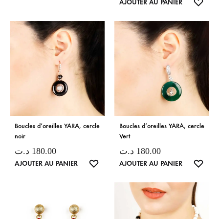
LISTE
AJOUTER AU PANIER
DE
DE
SOUHAITS
SOUH
Boucles d’oreilles YARA, cercle
Boucles d’oreilles YARA, cercle
noir
Vert
د.ت
180.00
د.ت
180.00
LISTE
LISTE
AJOUTER AU PANIER
AJOUTER AU PANIER
DE
DE
SOUHAITS
SOUH