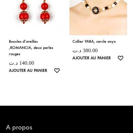
Boucles d’oreilles
Collier YARA, cercle onyx
,ROMANCIA, deux perles
د.ت
380.00
rouges
LISTE
AJOUTER AU PANIER
د.ت
140.00
DE
LISTE
AJOUTER AU PANIER
SOUH
DE
SOUHAITS
A propos