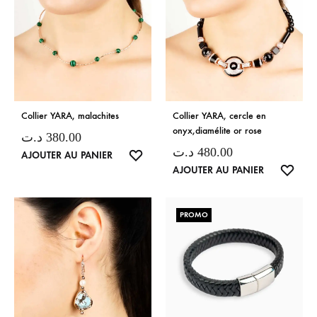
Collier YARA, malachites
Collier YARA, cercle en
onyx,diamélite or rose
د.ت
380.00
د.ت
480.00
LISTE
AJOUTER AU PANIER
LISTE
AJOUTER AU PANIER
DE
DE
SOUHAITS
SOUH
PROMO