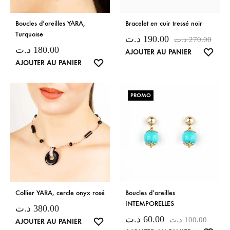
Boucles d’oreilles YARA,
Bracelet en cuir tressé noir
Turquoise
د.ت
190.00
د.ت
270.00
د.ت
180.00
LISTE
AJOUTER AU PANIER
LISTE
AJOUTER AU PANIER
DE
DE
SOUH
SOUHAITS
PROMO
Collier YARA, cercle onyx rosé
Boucles d’oreilles
INTEMPORELLES
د.ت
380.00
د.ت
60.00
د.ت
100.00
LISTE
AJOUTER AU PANIER