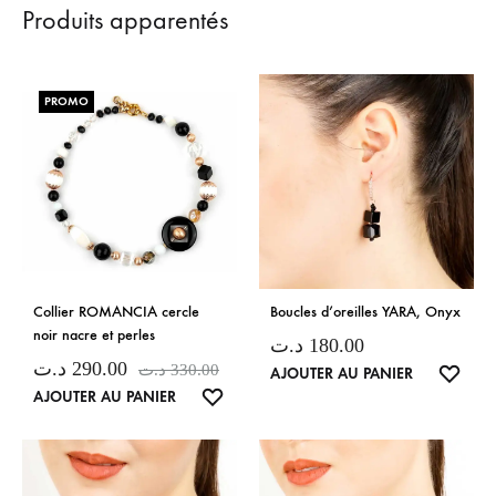
Produits apparentés
PROMO
Collier ROMANCIA cercle
Boucles d’oreilles YARA, Onyx
noir nacre et perles
د.ت
180.00
د.ت
290.00
د.ت
330.00
LISTE
AJOUTER AU PANIER
LISTE
AJOUTER AU PANIER
DE
DE
SOUH
SOUHAITS