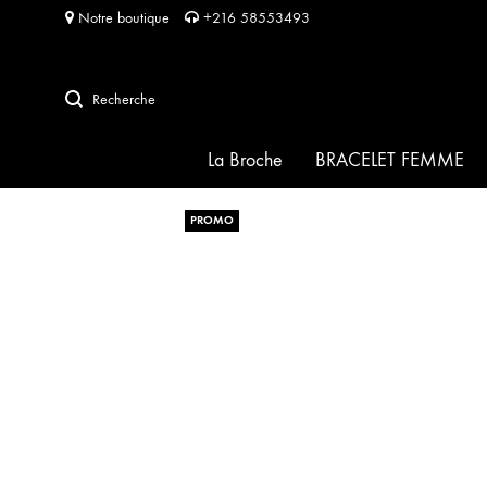
Notre boutique
+216 58553493
Recherche
La Broche
BRACELET FEMME
PROMO
SIGNATURE
HABIBA pour HABIBA
FRIDA
SOFIA
PERLA