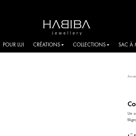
HABIBA
Be
POUR LUI
CRÉATIONS
COLLECTIONS
SAC À
JEWELLERY
shine
COCKTAIL
Accuei
AQUA
T
JE T’AIME HABIBA
Co
Un c
ROMANCIA
S
filig
HARMONIA
ت