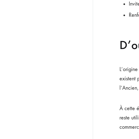
Invit
Renfo
D’o
L’origine
existent 
l’Ancien,
À cette 
reste uti
commerci