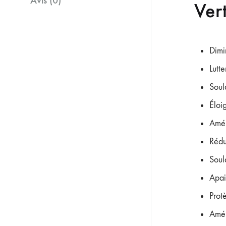
Avis (0)
Vert
Dimin
Lutt
Soul
Éloi
Amél
Rédu
Soul
Apai
Prot
Amél