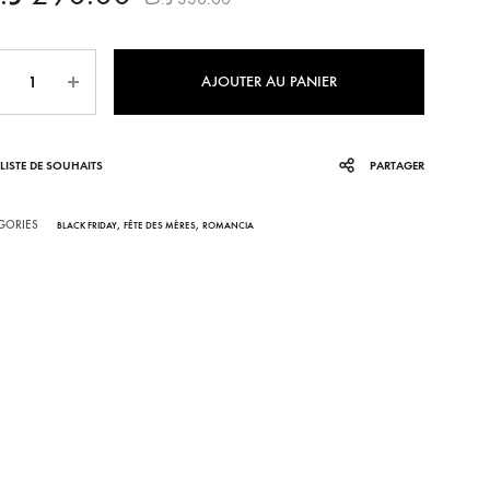
KHOMSSA
ntité
AJOUTER AU PANIER
CORALIA
AFRICANA
LISTE DE SOUHAITS
PARTAGER
LUNEA
GORIES
,
,
BLACK FRIDAY
FÊTE DES MÈRES
ROMANCIA
VENEZIA
IRA