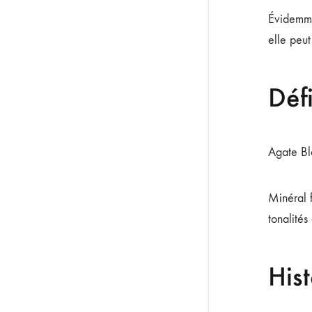
Évidemmen
elle peu
Déf
Agate Bl
Minéral f
tonalités
Hist