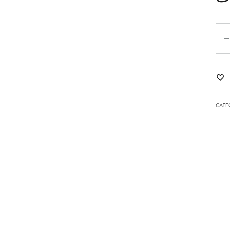
POMPONA
Qua
AGATE
MOMENT AVEC SARRAH
NOELLA
CATE
YARA
POUR LUI
L
LES INTEMPORELS
ENFILIA