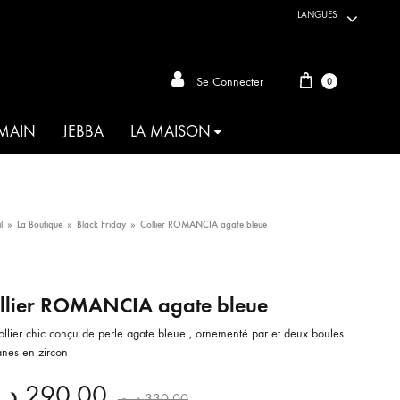
LANGUES
Panier
Se Connecter
0
 MAIN
JEBBA
LA MAISON
ARTISANAT DU MONDE
l
»
La Boutique
»
Black Friday
»
Collier ROMANCIA agate bleue
AKIA
llier ROMANCIA agate bleue
ANIMALIA
ollier chic conçu de perle agate bleue , ornementé par et deux boules
OIE D’HABIBA
ranes en zircon
MAHBOUBA
د.
290.00
د.ت
330.00