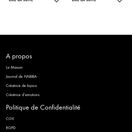
DE
DE
SOUHAITS
SOUH
A propos
La Maison
Journal de HABIBA
Créatrice de bijoux
Créatrice d’emotions
Politique de Confidentialité
CGV
RGPD