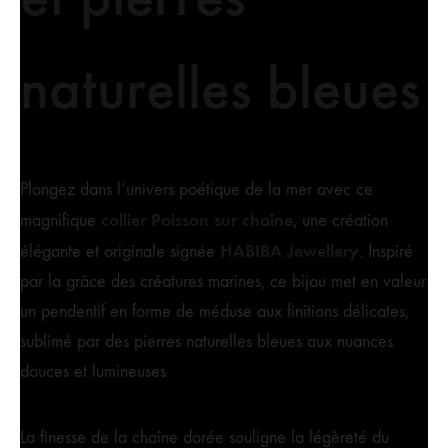
naturelles bleues
Plongez dans l’univers poétique de la mer avec ce
collier Poisson sur chaîne
magnifique
, une création
HABIBA Jewellery
élégante et originale signée
. Inspiré
par la grâce des créatures marines, ce bijou met en valeur
un pendentif en forme de méduse aux finitions délicates,
sublimé par des pierres naturelles bleues aux nuances
douces et lumineuses.
La finesse de la chaîne dorée souligne la légèreté du