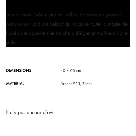
collier Poisson en pierres
Laissez-vous séduire par ce
naturelles
, un bijou délicat qui capture toute la magie de
l’océan et apporte une touche d’élégance marine à votre
style.
DIMENSIONS
40 × 00 cm
MATERIAL
Argent 925, Zircon
Il n’y pas encore d’avis.