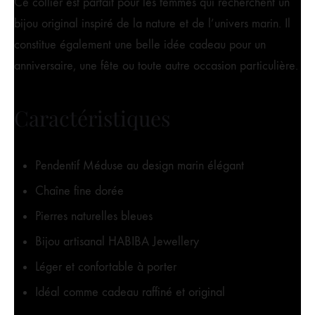
Ce collier est parfait pour les femmes qui recherchent un
bijou original inspiré de la nature et de l’univers marin. Il
constitue également une belle idée cadeau pour un
anniversaire, une fête ou toute autre occasion particulière.
Caractéristiques
Pendentif Méduse au design marin élégant
Chaîne fine dorée
Pierres naturelles bleues
Bijou artisanal HABIBA Jewellery
Léger et confortable à porter
Idéal comme cadeau raffiné et original