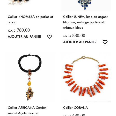
Collier KHOMSSA en perles et
Collier LUNEA, lune en argent
onyx
filigrane, enfilage opaline et
cristaux bleus
د.ت
780.00
د.ت
580.00
LISTE
AJOUTER AU PANIER
LISTE
AJOUTER AU PANIER
DE
DE
SOUHAITS
SOUH
Collier AFRICANA Cordon
Collier CORALIA
soie et Agate marron
د.ت
480.00