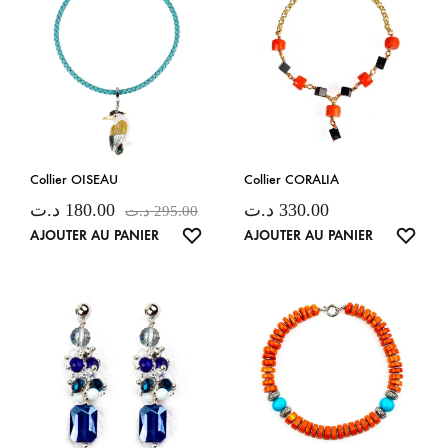
Collier OISEAU
Collier CORALIA
د.ت
180.00
د.ت
330.00
د.ت
295.00
LISTE
LISTE
AJOUTER AU PANIER
AJOUTER AU PANIER
DE
DE
SOUHAITS
SOUH