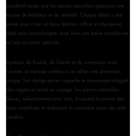
pendentif tandis que les pierres naturelles apportent une
touche de fraîcheur et de sérénité. Chaque détail a été
pensé pour créer un bijou féminin, raffiné et intemporel,
idéal pour accompagner aussi bien une tenue quotidienne
qu’une occasion spéciale.
Symbole de fluidité, de liberté et de connexion avec
l’océan, la méduse confère à ce collier une dimension
unique. Son design aérien rappelle le mouvement élégant
des vagues et invite au voyage. Les pierres naturelles
bleues, sélectionnées avec soin, évoquent la pureté des
eaux cristallines et renforcent le caractère marin de cette
création.