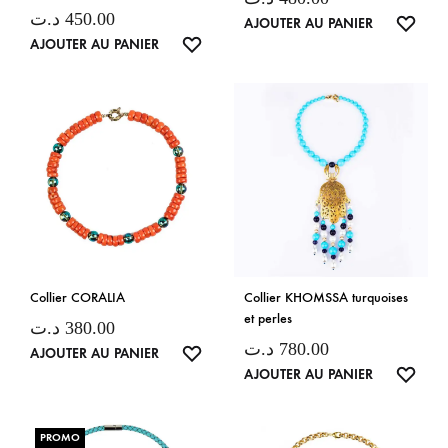
د.ت
450.00
LISTE
AJOUTER AU PANIER
LISTE
AJOUTER AU PANIER
DE
DE
SOUH
SOUHAITS
Collier CORALIA
Collier KHOMSSA turquoises
et perles
د.ت
380.00
د.ت
780.00
LISTE
AJOUTER AU PANIER
LISTE
AJOUTER AU PANIER
DE
DE
SOUHAITS
SOUH
PROMO