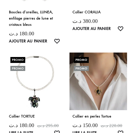
Boucles d’oreilles, LUNEA,
Collier CORALIA
enfilage pierres de lune et
د.ت
380.00
cristaux bleus
LISTE
AJOUTER AU PANIER
د.ت
180.00
DE
LISTE
AJOUTER AU PANIER
SOUH
DE
SOUHAITS
PROMO
PROMO
PROMO
PROMO
Collier TORTUE
Collier en perles Tortue
د.ت
180.00
د.ت
150.00
د.ت
295.00
د.ت
220.00
LISTE
LISTE
LIRE LA SUITE
LIRE LA SUITE