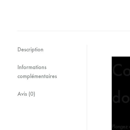
Description
Co
Informations
complémentaires
do
Avis (0)
Plongez 