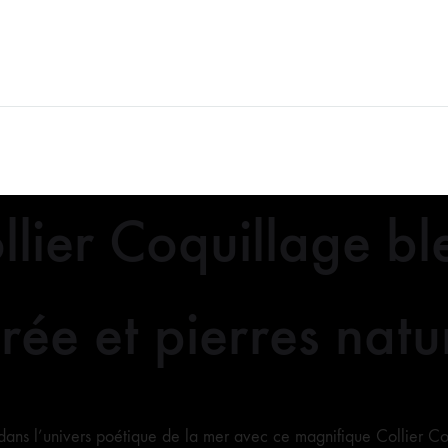
llier Coquillage bl
rée et pierres natu
dans l’univers poétique de la mer avec ce magnifique Collier C