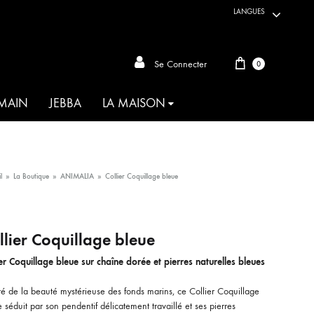
LANGUES
Panier
Se Connecter
0
 MAIN
JEBBA
LA MAISON
ARTISANAT DU MONDE
l
»
La Boutique
»
ANIMALIA
»
Collier Coquillage bleue
AKIA
llier Coquillage bleue
ANIMALIA
ier Coquillage bleue sur chaîne dorée et pierres naturelles bleues
OIE D’HABIBA
ré de la beauté mystérieuse des fonds marins, ce Collier Coquillage
MAHBOUBA
 séduit par son pendentif délicatement travaillé et ses pierres