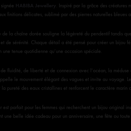
HABIBA Jewellery
e signée
. Inspiré par la grâce des créatures
x finitions délicates, sublimé par des pierres naturelles bleues
e de la chaîne dorée souligne la légèreté du pendentif tandis qu
 et de sérénité. Chaque détail a été pensé pour créer un bijou f
en une tenue quotidienne qu’une occasion spéciale.
de fluidité, de liberté et de connexion avec l’océan, la méduse 
ppelle le mouvement élégant des vagues et invite au voyage. Les 
la pureté des eaux cristallines et renforcent le caractère marin d
r est parfait pour les femmes qui recherchent un bijou original insp
t une belle idée cadeau pour un anniversaire, une fête ou toute 