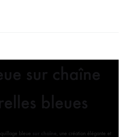
eue sur chaîne
relles bleues
sur chaîne
oquillage bleue
, une création élégante et