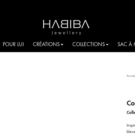
HABIBA
Be
POUR LUI
CRÉATIONS
COLLECTIONS
SAC À
JEWELLERY
shine
COCKTAIL
Accuei
AQUA
T
JE T’AIME HABIBA
Co
Coll
ROMANCIA
S
Inspi
HARMONIA
bleue