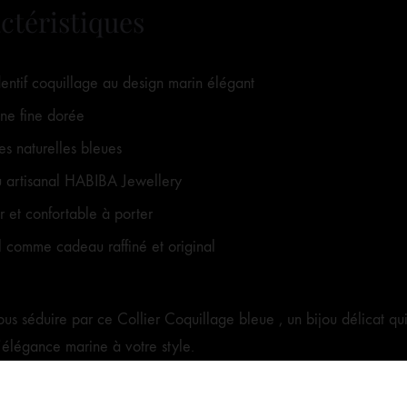
ctéristiques
entif coquillage au design marin élégant
ne fine dorée
res naturelles bleues
u artisanal HABIBA Jewellery
r et confortable à porter
l comme cadeau raffiné et original
ous séduire par ce Collier Coquillage bleue , un bijou délicat q
’élégance marine à votre style.