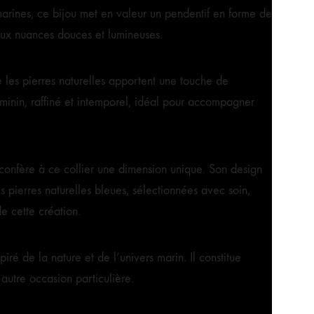
 marines, ce bijou met en valeur un pendentif en forme de
 aux nuances douces et lumineuses.
e les pierres naturelles apportent une touche de
éminin, raffiné et intemporel, idéal pour accompagner
confère à ce collier une dimension unique. Son design
pierres naturelles bleues, sélectionnées avec soin,
e cette création.
iré de la nature et de l’univers marin. Il constitue
autre occasion particulière.