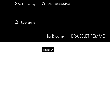
Notre boutique
+216 58553493
Recherche
La Broche
BRACELET FEMME
PROMO
SIGNATURE
HABIBA pour HABIBA
FRIDA
SOFIA
PERLA