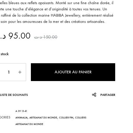
elles bleues aux reflets apaisants. Monté sur une fine chaîne dorée, il
te une touche d’élégance et d’originalité à toutes vos tenues. Un
KHOMSSA
 raffiné de la collection marine HABIBA Jewellery, entièrement réalisé
soin pour les amoureuses de la mer et des créations artisanales.
CORALIA
د.
95.00
د.ت
150.00
AFRICANA
LUNEA
 stock
VENEZIA
ntité
AJOUTER AU PANIER
IRA
LISTE DE SOUHAITS
PARTAGER
A 39 13-41
GORIES
,
,
,
ANIMALIA
ARTISANAT DU MONDE
COLLIER FIN
COLLIERS
ARTISANAT DU MONDE