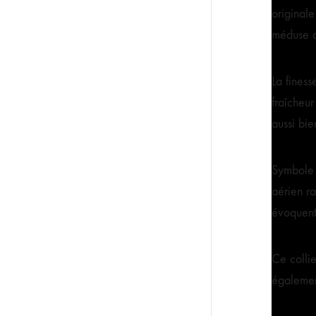
original
méduse au
La finess
fraîcheur
aussi bi
Symbole 
aérien ra
évoquent 
Ce collie
égalemen