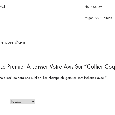
ONS
40 × 00 cm
Argent 925, Zircon
s encore d’avis.
Le Premier À Laisser Votre Avis Sur “Collier Co
se e-mail ne sera pas publiée.
Les champs obligatoires sont indiqués avec
*
e
*