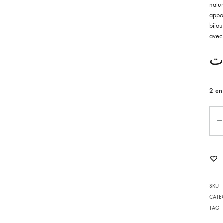
natur
appor
POMPONA
bijou
avec 
AGATE
ت
MOMENT AVEC SARRAH
NOELLA
2 en
YARA
Qua
POUR LUI
L
LES INTEMPORELS
ENFILIA
SKU
CATE
TAG