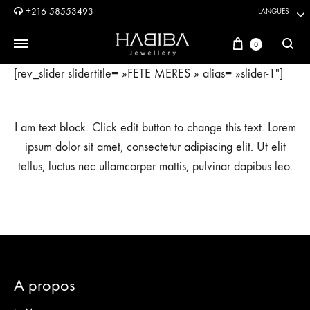
+216 58553493
LANGUES
Panier
0
Reche
[rev_slider slidertitle= »FETE MERES » alias= »slider-1″]
I am text block. Click edit button to change this text. Lorem
ipsum dolor sit amet, consectetur adipiscing elit. Ut elit
tellus, luctus nec ullamcorper mattis, pulvinar dapibus leo.
A propos