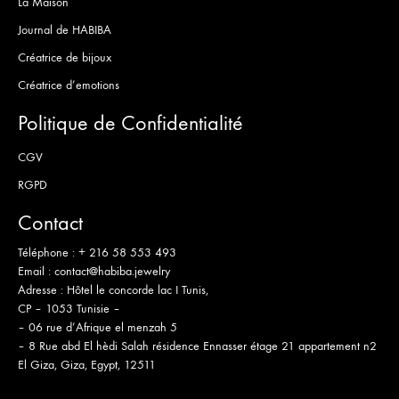
La Maison
Journal de HABIBA
Créatrice de bijoux
Créatrice d’emotions
Politique de Confidentialité
CGV
RGPD
Contact
Téléphone :
+ 216 58 553 493
Email :
contact@habiba.jewelry
Adresse :
Hôtel le concorde lac I Tunis,
CP – 1053 Tunisie –
– 06 rue d’Afrique el menzah 5
– 8 Rue abd El hèdi Salah résidence Ennasser étage 21 appartement n2
El Giza, Giza, Egypt, 12511