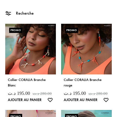
Recherche
PROMO
PROMO
Collier CORALIA Branche
Collier CORALIA Branche
Blanc
rouge
د.ت
195.00
د.ت
195.00
د.ت
280.00
د.ت
280.00
LISTE
LISTE
AJOUTER AU PANIER
AJOUTER AU PANIER
DE
DE
SOUHAITS
SOUH
PROMO
PROMO