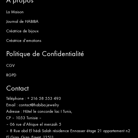
La Maison
Journal de HABIBA
Créatrice de bijoux
Créatrice d’emotions
Politique de Confidentialité
CGV
RGPD
Contact
Téléphone :
+ 216 58 553 493
Email :
contact@habiba.jewelry
Adresse :
Hôtel le concorde lac I Tunis,
CP – 1053 Tunisie –
– 06 rue d’Afrique el menzah 5
– 8 Rue abd El hèdi Salah résidence Ennasser étage 21 appartement n2
El Giza, Giza, Egypt, 12511