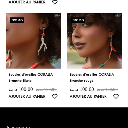
LISTE
AJOUTER AU PANIER
DE
DE
SOUH
SOUHAITS
PROMO
PROMO
Boucles d’oreilles CORALIA
Boucles d’oreilles CORALIA
Branche Blanc
Branche rouge
د.ت
100.00
د.ت
100.00
د.ت
180.00
د.ت
180.00
LISTE
LISTE
AJOUTER AU PANIER
AJOUTER AU PANIER
DE
DE
SOUHAITS
SOUH
A propos