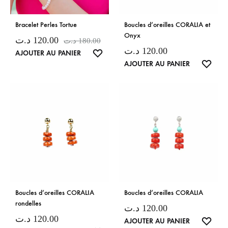
Bracelet Perles Tortue
Boucles d’oreilles CORALIA et
Onyx
د.ت
120.00
د.ت
180.00
د.ت
120.00
LISTE
AJOUTER AU PANIER
LISTE
AJOUTER AU PANIER
DE
DE
SOUHAITS
SOUH
Boucles d’oreilles CORALIA
Boucles d’oreilles CORALIA
rondelles
د.ت
120.00
د.ت
120.00
LISTE
AJOUTER AU PANIER