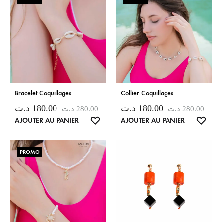
Bracelet Coquillages
Collier Coquillages
د.ت
180.00
د.ت
180.00
د.ت
280.00
د.ت
280.00
LISTE
LISTE
AJOUTER AU PANIER
AJOUTER AU PANIER
DE
DE
SOUHAITS
SOUH
PROMO