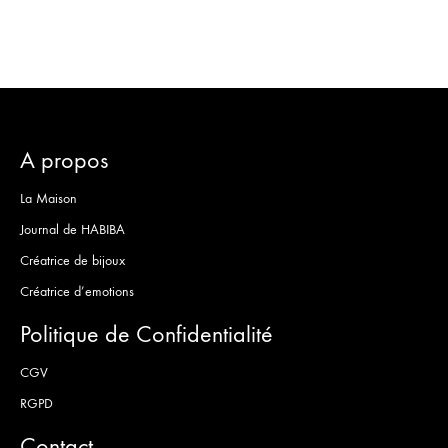
SOUH
A propos
La Maison
Journal de HABIBA
Créatrice de bijoux
Créatrice d’emotions
Politique de Confidentialité
CGV
RGPD
Contact