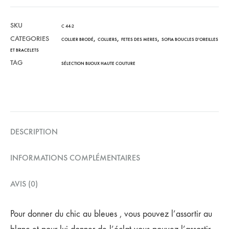
SKU
C 44-2
CATEGORIES
,
,
,
COLLIER BRODÉ
COLLIERS
FETES DES MERES
SOFIA BOUCLES D'OREILLES
ET BRACELETS
TAG
SÉLECTION BIJOUX HAUTE COUTURE
DESCRIPTION
INFORMATIONS COMPLÉMENTAIRES
AVIS (0)
Pour donner du chic au bleues , vous pouvez l’assortir au