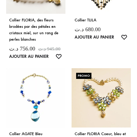
Collier FLORIA, des fleurs
Collier TLILA
brodées par des pétales en
د.ت
680.00
cristaux miel, sur un rang de
LISTE
AJOUTER AU PANIER
perles blanches
DE
د.ت
756.00
د.ت
945.00
SOUH
LISTE
AJOUTER AU PANIER
DE
SOUHAITS
PROMO
Collier AGATE Bleu
Collier FLORIA Coeur, bleu et