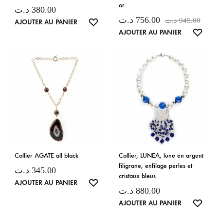
or
د.ت
380.00
د.ت
756.00
د.ت
945.00
LISTE
AJOUTER AU PANIER
LISTE
AJOUTER AU PANIER
DE
DE
SOUHAITS
SOUH
Collier AGATE all black
Collier, LUNEA, lune en argent
filigrane, enfilage perles et
د.ت
345.00
cristaux bleus
LISTE
AJOUTER AU PANIER
د.ت
880.00
DE
LISTE
AJOUTER AU PANIER
SOUHAITS
DE