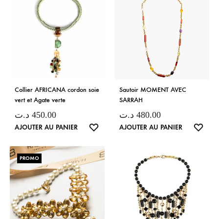
Collier AFRICANA cordon soie
Sautoir MOMENT AVEC
vert et Agate verte
SARRAH
د.ت
450.00
د.ت
480.00
LISTE
LISTE
AJOUTER AU PANIER
AJOUTER AU PANIER
DE
DE
SOUHAITS
SOUH
PROMO