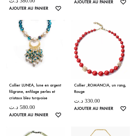
د.ت
380.00
LISTE
AJOUTER AU PANIER
LISTE
AJOUTER AU PANIER
DE
DE
SOUH
SOUHAITS
Collier LUNEA, lune en argent
Collier ,ROMANCIA, un rang,
filigrane, enfilage perles et
Rouge
cristaux bleu turquoise
د.ت
330.00
د.ت
580.00
LISTE
AJOUTER AU PANIER
LISTE
AJOUTER AU PANIER
DE
DE
SOUH
SOUHAITS