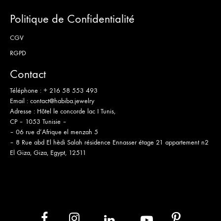
Politique de Confidentialité
CGV
RGPD
Contact
Téléphone :
+ 216 58 553 493
Email :
contact@habiba.jewelry
Adresse :
Hôtel le concorde lac I Tunis,
CP – 1053 Tunisie –
– 06 rue d’Afrique el menzah 5
– 8 Rue abd El hèdi Salah résidence Ennasser étage 21 appartement n2
El Giza, Giza, Egypt, 12511
in
yb
fb
ins
pt