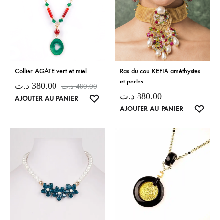
Collier AGATE vert et miel
Ras du cou KEFIA améthystes
et perles
د.ت
380.00
د.ت
480.00
د.ت
880.00
LISTE
AJOUTER AU PANIER
LISTE
AJOUTER AU PANIER
DE
DE
SOUHAITS
SOUH