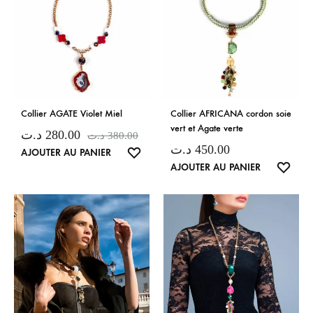
Collier AGATE Violet Miel
Collier AFRICANA cordon soie
vert et Agate verte
د.ت
280.00
د.ت
380.00
د.ت
450.00
LISTE
AJOUTER AU PANIER
LISTE
AJOUTER AU PANIER
DE
DE
SOUHAITS
SOUH