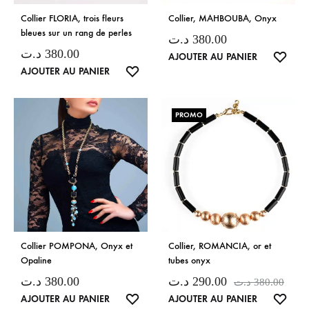
Collier FLORIA, trois fleurs
Collier, MAHBOUBA, Onyx
bleues sur un rang de perles
د.ت
380.00
د.ت
380.00
LISTE
AJOUTER AU PANIER
LISTE
AJOUTER AU PANIER
DE
DE
SOUH
SOUHAITS
PROMO
Collier POMPONA, Onyx et
Collier, ROMANCIA, or et
Opaline
tubes onyx
د.ت
380.00
د.ت
290.00
د.ت
380.00
LISTE
LISTE
AJOUTER AU PANIER
AJOUTER AU PANIER