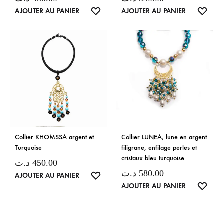
LISTE
LISTE
AJOUTER AU PANIER
AJOUTER AU PANIER
DE
DE
SOUHAITS
SOUH
Collier KHOMSSA argent et
Collier LUNEA, lune en argent
Turquoise
filigrane, enfilage perles et
cristaux bleu turquoise
د.ت
450.00
د.ت
580.00
LISTE
AJOUTER AU PANIER
LISTE
AJOUTER AU PANIER
DE
DE
SOUHAITS
SOUH