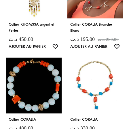
Collier KHOMSSA argent et
Collier CORALIA Branche
Perles
Blanc
د.ت
450.00
د.ت
195.00
د.ت
280.00
LISTE
LISTE
AJOUTER AU PANIER
AJOUTER AU PANIER
DE
DE
SOUHAITS
SOUH
Collier CORALIA
Collier CORALIA
د.ت
480.00
د.ت
330.00