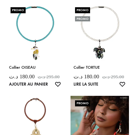
SOUH
SOUHAITS
PROMO
PROMO
PROMO
Collier OISEAU
Collier TORTUE
د.ت
180.00
د.ت
180.00
د.ت
295.00
د.ت
295.00
LISTE
LISTE
AJOUTER AU PANIER
LIRE LA SUITE
DE
DE
SOUHAITS
SOUH
PROMO