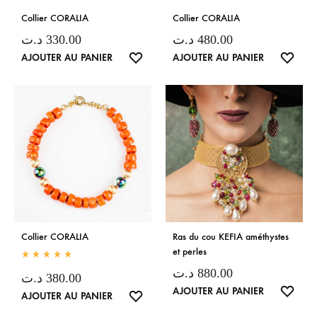
Collier CORALIA
Collier CORALIA
د.ت
330.00
د.ت
480.00
LISTE
LISTE
AJOUTER AU PANIER
AJOUTER AU PANIER
DE
DE
SOUHAITS
SOUH
Collier CORALIA
Ras du cou KEFIA améthystes
et perles
Rated
5.00
de 5
د.ت
880.00
د.ت
380.00
LISTE
AJOUTER AU PANIER
LISTE
AJOUTER AU PANIER
DE
DE