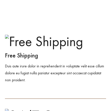
Up To 30% Off
All Small Shelter Series
Free Shipping &
Assembly on Most Items
60% Off
Shop The Sale
All Home Accessories
Shop Now
Shop The Sale
Free Shipping
Duis aute irure dolor in reprehenderit in voluptate velit esse cillum
dolore eu fugiat nulla pariatur excepteur sint occaecat cupidatat
non proident.