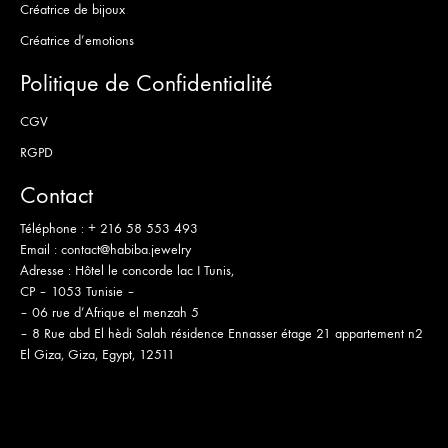
Créatrice de bijoux
Créatrice d’emotions
Politique de Confidentialité
CGV
RGPD
Contact
Téléphone :
+ 216 58 553 493
Email :
contact@habiba.jewelry
Adresse :
Hôtel le concorde lac I Tunis,
CP – 1053 Tunisie –
– 06 rue d’Afrique el menzah 5
– 8 Rue abd El hèdi Salah résidence Ennasser étage 21 appartement n2
El Giza, Giza, Egypt, 12511