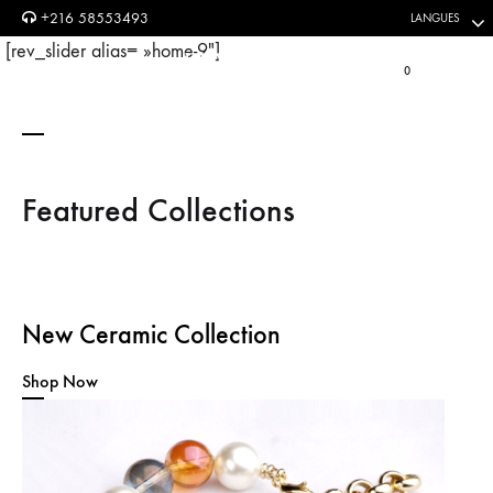
+216 58553493
LANGUES
[rev_slider alias= »home-9″]
Panier
0
Reche
Featured Collections
New Ceramic Collection
Shop Now