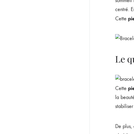
sommeil r
centré. E
pi
Cette
Le q
pi
Cette
la beauté
stabilise
De plus,