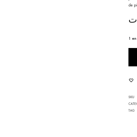
de p
POMPONA
ت
AGATE
1 en
MOMENT AVEC SARRAH
NOELLA
YARA
POUR LUI
L
LES INTEMPORELS
SKU
CATE
TAG
ENFILIA