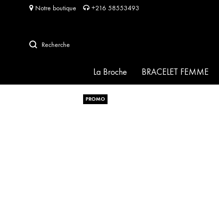
Notre boutique
+216 58553493
Recherche
La Broche
BRACELET FEMME
PROMO
SIGNATURE
HABIBA pour HABIBA
FRIDA
SOFIA
PERLA