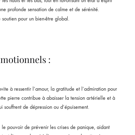
les hauts et les bas, tout en favorisant un état d’esprit
e une profonde sensation de calme et de sérénité.
e soutien pour un bien-être global.
émotionnels :
ite à ressentir l’amour, la gratitude et l’admiration pour
te pierre contribue à abaisser la tension artérielle et à
qui souffrent de dépression ou d’épuisement.
le pouvoir de prévenir les crises de panique, aidant