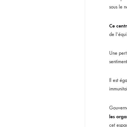
sous le n
Ce centr
de l’équi
Une pertu
sentimen
Il est ég
immunitai
Gouverné
les org
cet espa