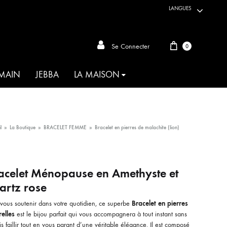
LANGUES
Panier
Se Connecter
0
 MAIN
JEBBA
LA MAISON
ARTISANAT DU MONDE
l
»
La Boutique
»
BRACELET FEMME
»
Bracelet en pierres de malachite (lion)
AKIA
acelet Ménopause en Amethyste et
ANIMALIA
artz rose
OIE D’HABIBA
 vous soutenir dans votre quotidien, ce superbe
Bracelet en pierres
relles
est le bijou parfait qui vous accompagnera à tout instant sans
MAHBOUBA
s faillir tout en vous parant d’une véritable élégance. Il est composé