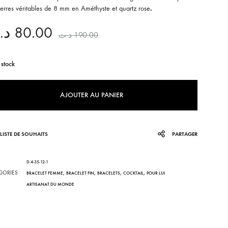
ierres véritables de 8 mm en Améthyste et quartz rose
.
KHOMSSA
د.
80.00
د.ت
190.00
CORALIA
 stock
AFRICANA
LUNEA
AJOUTER AU PANIER
VENEZIA
LISTE DE SOUHAITS
PARTAGER
IRA
D 4-35-12-1
GORIES
,
,
,
,
BRACELET FEMME
BRACELET FIN
BRACELETS
COCKTAIL
POUR LUI
ARTISANAT DU MONDE