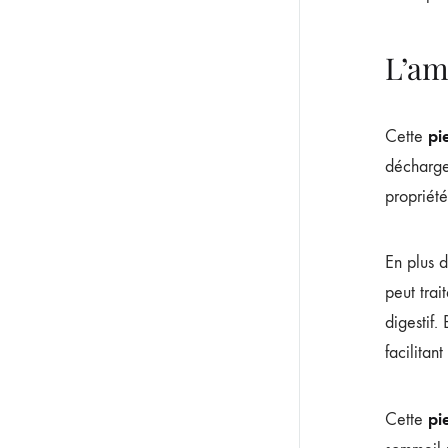
L’am
pi
Cette
décharge.
propriété
En plus d
peut trai
digestif.
facilitant
pi
Cette