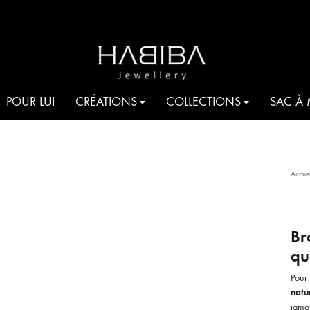
HABIBA
Be
POUR LUI
CRÉATIONS
COLLECTIONS
SAC À
JEWELLERY
shine
COCKTAIL
Accuei
AQUA
T
JE T’AIME HABIBA
Br
qu
ROMANCIA
S
Pour
natu
HARMONIA
jamai