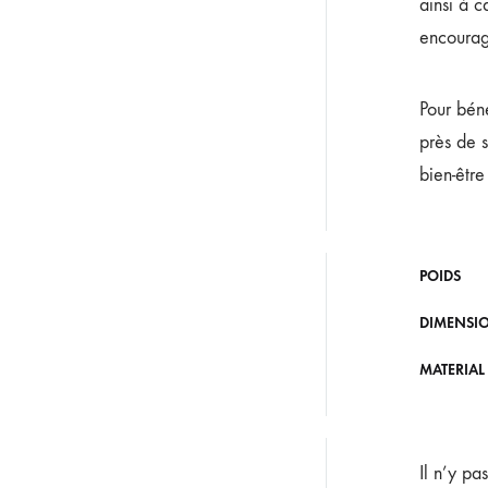
ainsi à c
encourage
Pour béné
près de 
bien-être
POIDS
DIMENSI
MATERIAL
Il n’y pa