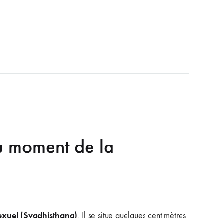
u moment de la
exuel (Svadhisthana)
. Il se situe quelques centimètres