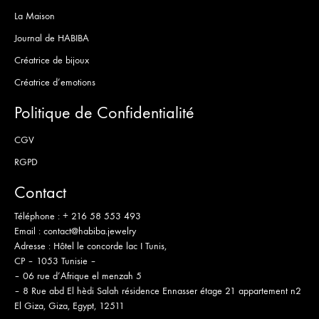
La Maison
Journal de HABIBA
Créatrice de bijoux
Créatrice d’emotions
Politique de Confidentialité
CGV
RGPD
Contact
Téléphone :
+ 216 58 553 493
Email :
contact@habiba.jewelry
Adresse :
Hôtel le concorde lac I Tunis,
CP – 1053 Tunisie –
– 06 rue d’Afrique el menzah 5
– 8 Rue abd El hèdi Salah résidence Ennasser étage 21 appartement n2
El Giza, Giza, Egypt, 12511