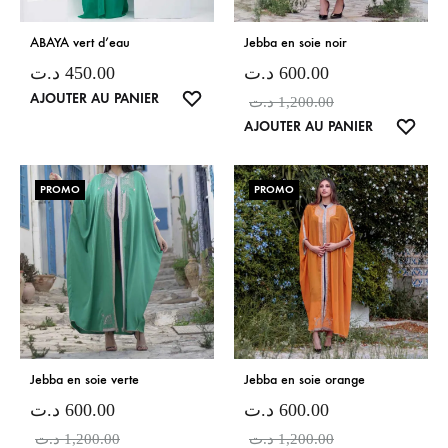
ABAYA vert d’eau
Jebba en soie noir
د.ت
450.00
د.ت
600.00
LISTE
AJOUTER AU PANIER
د.ت
1,200.00
DE
LISTE
AJOUTER AU PANIER
SOUHAITS
DE
SOUH
PROMO
PROMO
Jebba en soie verte
Jebba en soie orange
د.ت
600.00
د.ت
600.00
د.ت
1,200.00
د.ت
1,200.00