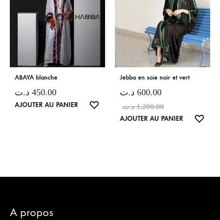
ABAYA blanche
Jebba en soie noir et vert
د.ت
450.00
د.ت
600.00
LISTE
AJOUTER AU PANIER
د.ت
1,200.00
DE
LISTE
AJOUTER AU PANIER
SOUHAITS
DE
SOUH
A propos