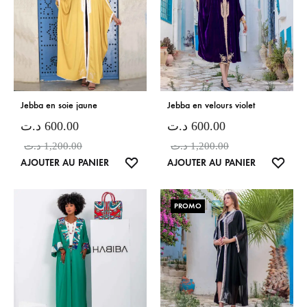
Jebba en soie jaune
Jebba en velours violet
د.ت
600.00
د.ت
600.00
د.ت
1,200.00
د.ت
1,200.00
LISTE
LISTE
AJOUTER AU PANIER
AJOUTER AU PANIER
DE
DE
SOUHAITS
SOUH
PROMO