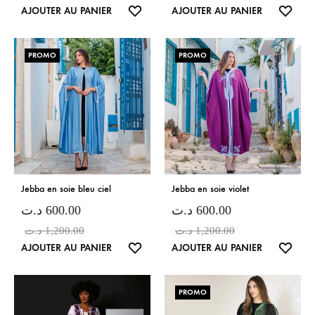
LISTE
LISTE
AJOUTER AU PANIER
AJOUTER AU PANIER
DE
DE
SOUHAITS
SOUH
PROMO
PROMO
Jebba en soie bleu ciel
Jebba en soie violet
د.ت
600.00
د.ت
600.00
د.ت
1,200.00
د.ت
1,200.00
LISTE
LISTE
AJOUTER AU PANIER
AJOUTER AU PANIER
DE
DE
SOUHAITS
SOUH
PROMO