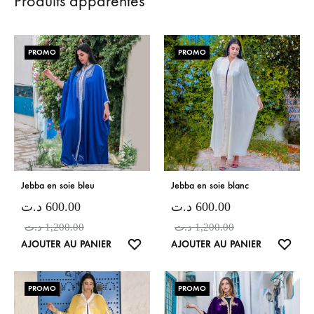
Produits apparentés
PROMO
PROMO
Jebba en soie bleu
Jebba en soie blanc
د.ت
600.00
د.ت
600.00
د.ت
1,200.00
د.ت
1,200.00
LISTE
LISTE
AJOUTER AU PANIER
AJOUTER AU PANIER
DE
DE
SOUHAITS
SOUH
PROMO
PROMO