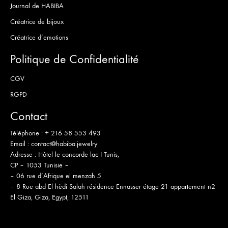
Journal de HABIBA
Créatrice de bijoux
Créatrice d’emotions
Politique de Confidentialité
CGV
RGPD
Contact
Téléphone :
+ 216 58 553 493
Email :
contact@habiba.jewelry
Adresse :
Hôtel le concorde lac I Tunis,
CP – 1053 Tunisie –
– 06 rue d’Afrique el menzah 5
– 8 Rue abd El hèdi Salah résidence Ennasser étage 21 appartement n2
El Giza, Giza, Egypt, 12511