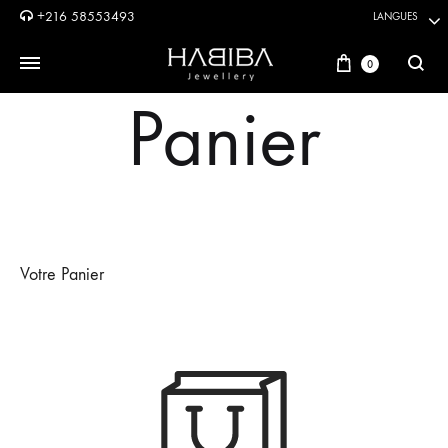
+216 58553493
LANGUES
Panier
0
Reche
Panier
Votre Panier