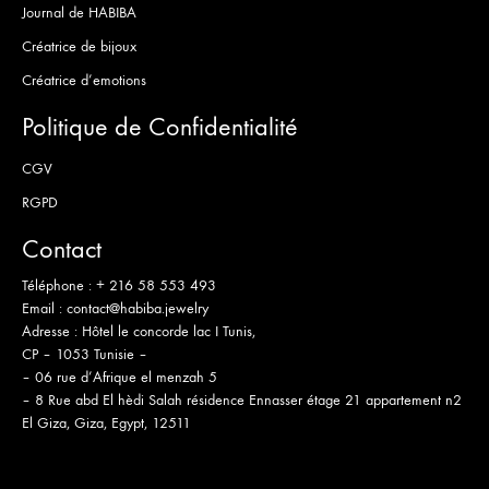
Journal de HABIBA
Créatrice de bijoux
Créatrice d’emotions
Politique de Confidentialité
CGV
RGPD
Contact
Téléphone :
+ 216 58 553 493
Email :
contact@habiba.jewelry
Adresse :
Hôtel le concorde lac I Tunis,
CP – 1053 Tunisie –
– 06 rue d’Afrique el menzah 5
– 8 Rue abd El hèdi Salah résidence Ennasser étage 21 appartement n2
El Giza, Giza, Egypt, 12511