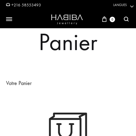
+216 58553493
LANGUES
Panier
0
Reche
Panier
Votre Panier