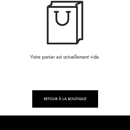
POMPONA
AGATE
MOMENT AVEC SARRAH
NOELLA
Votre panier est actuellement vide.
YARA
POUR LUI
L
LES INTEMPORELS
RETOUR À LA BOUTIQUE
ENFILIA