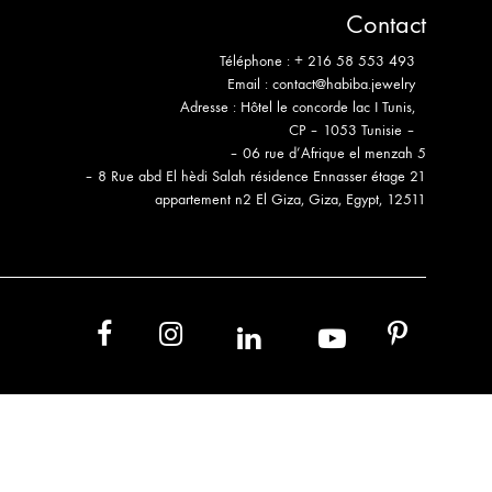
Contact
Téléphone :
+ 216 58 553 493
Email :
contact@habiba.jewelry
Adresse :
Hôtel le concorde lac I Tunis,
CP – 1053 Tunisie –
– 06 rue d’Afrique el menzah 5
– 8 Rue abd El hèdi Salah résidence Ennasser étage 21
appartement n2 El Giza, Giza, Egypt, 12511
in
yb
fb
ins
pt