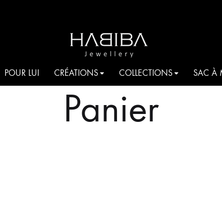
HABIBA
Be
POUR LUI
CRÉATIONS
COLLECTIONS
SAC À
JEWELLERY
shine
Panier
COCKTAIL
AQUA
T
JE T’AIME HABIBA
ROMANCIA
S
HARMONIA