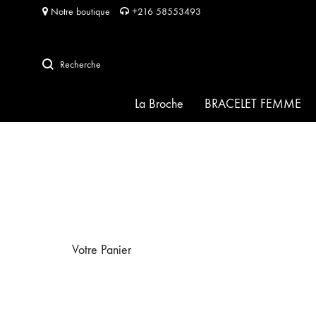
Notre boutique
+216 58553493
Recherche
La Broche
BRACELET FEMME
SIGNATURE
HABIBA pour HABIBA
FRIDA
Votre Panier
SOFIA
PERLA