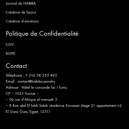
Journal de HABIBA
Créatrice de bijoux
Créatrice d’emotions
Politique de Confidentialité
CGV
RGPD
Contact
Téléphone :
+ 216 58 553 493
Email :
contact@habiba.jewelry
Adresse :
Hôtel le concorde lac I Tunis,
CP – 1053 Tunisie –
– 06 rue d’Afrique el menzah 5
– 8 Rue abd El hèdi Salah résidence Ennasser étage 21 appartement n2
El Giza, Giza, Egypt, 12511