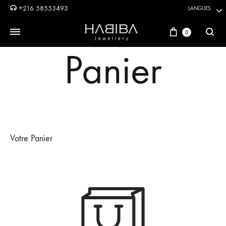
+216 58553493
LANGUES
Panier
0
Reche
Panier
Votre Panier