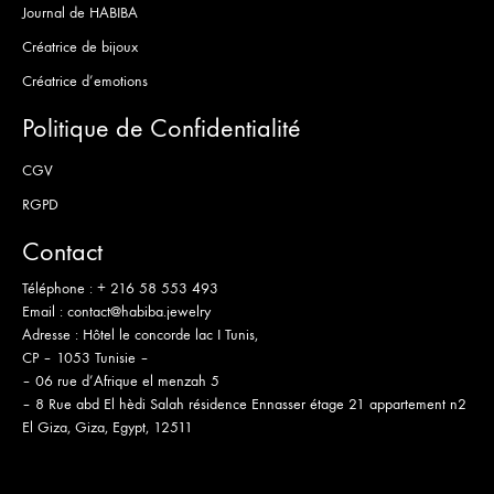
Journal de HABIBA
Créatrice de bijoux
Créatrice d’emotions
Politique de Confidentialité
CGV
RGPD
Contact
Téléphone :
+ 216 58 553 493
Email :
contact@habiba.jewelry
Adresse :
Hôtel le concorde lac I Tunis,
CP – 1053 Tunisie –
– 06 rue d’Afrique el menzah 5
– 8 Rue abd El hèdi Salah résidence Ennasser étage 21 appartement n2
El Giza, Giza, Egypt, 12511