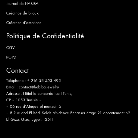
Journal de HABIBA
Créatrice de bijoux
Créatrice d’emotions
Politique de Confidentialité
CGV
RGPD
Contact
Téléphone :
+ 216 58 553 493
Email :
contact@habiba.jewelry
Adresse :
Hôtel le concorde lac I Tunis,
CP – 1053 Tunisie –
– 06 rue d’Afrique el menzah 5
– 8 Rue abd El hèdi Salah résidence Ennasser étage 21 appartement n2
El Giza, Giza, Egypt, 12511