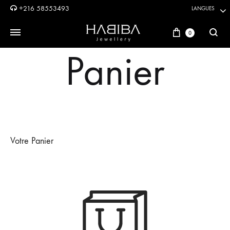
+216 58553493
LANGUES
Panier
0
Reche
Panier
Votre Panier